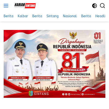
Langsung
ke
konten
Berita
Kalbar
Berita
Sintang
Nasional
Berita
Headlin