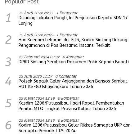
Popular Post
15 April 2024 20:37
1 Komentar
1
Dituding Lakukan Pungli, Ini Penjelasan Kepala SDN 17
Lanjing
15 April 2024 22:09
1 Komentar
2
Hari Keenam Lebaran Idul Fitri, Kodim Sintang Dukung
Pengamanan di Pos Bersama Instansi Terkait
27 Februari 2024 03:32
0 Komentar
3
DPRD Sintang Serahkan Dokumen Pokir Kepada Bupati
29 Juni 2026 11:17
0 Komentar
4
Polsek Sepauk Gelar Anjangsana dan Bansos Sambut
HUT Ke-80 Bhayangkara Tahun 2026
29 Maret 2024 12:18
0 Komentar
5
Kasdim 1206/Putussibau Hadiri Rapat Pembentukan
Penitia MTQ Tingkat Provinsi Kalbar Tahun 2025
29 Maret 2024 12:13
0 Komentar
6
Kodim 1206/Putussibau Gelar Rikkes Samapta UKP dan
Samapta Periodik I TA. 2024