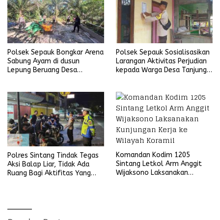
Polsek Sepauk Bongkar Arena
Polsek Sepauk Sosialisasikan
Sabung Ayam di dusun
Larangan Aktivitas Perjudian
Lepung Beruang Desa
kepada Warga Desa Tanjung
Sekubang KM 38 Kayu Lapis
Ria
Komandan Kodim 1205
Polres Sintang Tindak Tegas
Sintang Letkol Arm Anggit
Aksi Balap Liar, Tidak Ada
Wijaksono Laksanakan
Ruang Bagi Aktifitas Yang
Kunjungan Kerja ke Wilayah
Mengganggu Ketertiban
Koramil
Umum