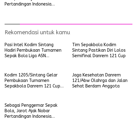
Pertandingan Indonesia
Versus Uzbekistan
Rekomendasi untuk kamu
Pasi Intel Kodim Sintang
Tim Sepakbola Kodim
Hadiri Pembukaan Turnamen
Sintang Pastikan Diri Lolos
Sepak Bola Liga ASN
Semifinal Danrem 121 Cup
Kabupaten Sintang Tahun
2024
Kodim 1205/Sintang Gelar
Jaga Kesehatan Danrem
Pembukaan Turnamen
121/Abw Olahrga dan Jalan
Sepakbola Danrem 121 Cup
Sehat Berdam Anggota
Tahun 2024
Sebagai Penggemar Sepak
Bola, Jarot Ajak Nobar
Pertandingan Indonesia
Versus Uzbekistan