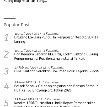
Ruang Bagi Aktifitas Yang
Koramil
Mengganggu Ketertiban
Umum
Popular Post
15 April 2024 20:37
1 Komentar
1
Dituding Lakukan Pungli, Ini Penjelasan Kepala SDN 17
Lanjing
15 April 2024 22:09
1 Komentar
2
Hari Keenam Lebaran Idul Fitri, Kodim Sintang Dukung
Pengamanan di Pos Bersama Instansi Terkait
27 Februari 2024 03:32
0 Komentar
3
DPRD Sintang Serahkan Dokumen Pokir Kepada Bupati
29 Juni 2026 11:17
0 Komentar
4
Polsek Sepauk Gelar Anjangsana dan Bansos Sambut
HUT Ke-80 Bhayangkara Tahun 2026
29 Maret 2024 12:18
0 Komentar
5
Kasdim 1206/Putussibau Hadiri Rapat Pembentukan