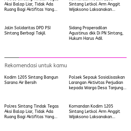
Aksi Balap Liar, Tidak Ada
Sintang Letkol Arm Anggit
Ruang Bagi Aktifitas Yang
Wijaksono Laksanakan
Mengganggu Ketertiban
Kunjungan Kerja ke Wilayah
Umum
Koramil
Jalin Solidaritas DPD PSI
Sidang Praperadilan
Sintang Berbagi Takjil
Agustinus dkk Di PN Sintang,
Hukum Harus Adil
Rekomendasi untuk kamu
Kodim 1205 Sintang Bangun
Polsek Sepauk Sosialisasikan
Sarana Air Bersih
Larangan Aktivitas Perjudian
kepada Warga Desa Tanjung
Ria
Polres Sintang Tindak Tegas
Komandan Kodim 1205
Aksi Balap Liar, Tidak Ada
Sintang Letkol Arm Anggit
Ruang Bagi Aktifitas Yang
Wijaksono Laksanakan
Mengganggu Ketertiban
Kunjungan Kerja ke Wilayah
Umum
Koramil