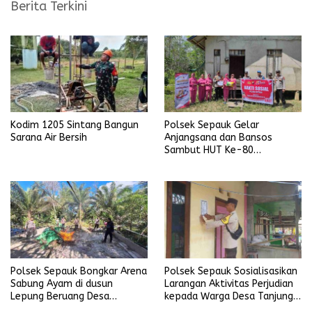
Berita Terkini
Kodim 1205 Sintang Bangun
Polsek Sepauk Gelar
Sarana Air Bersih
Anjangsana dan Bansos
Sambut HUT Ke-80
Bhayangkara Tahun 2026
Polsek Sepauk Bongkar Arena
Polsek Sepauk Sosialisasikan
Sabung Ayam di dusun
Larangan Aktivitas Perjudian
Lepung Beruang Desa
kepada Warga Desa Tanjung
Sekubang KM 38 Kayu Lapis
Ria