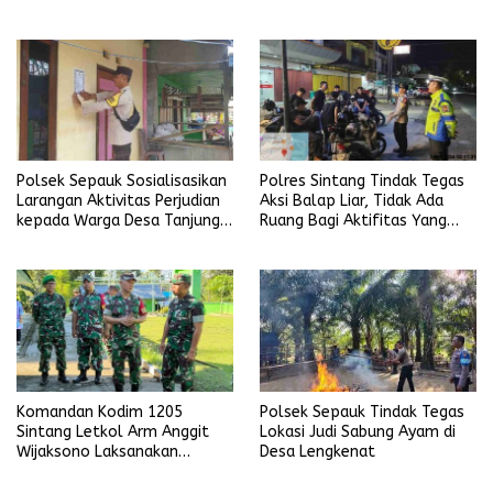
Bhayangkara Tahun 2026
Sekubang KM 38 Kayu Lapis
Polsek Sepauk Sosialisasikan
Polres Sintang Tindak Tegas
Larangan Aktivitas Perjudian
Aksi Balap Liar, Tidak Ada
kepada Warga Desa Tanjung
Ruang Bagi Aktifitas Yang
Ria
Mengganggu Ketertiban
Umum
Polsek Sepauk Tindak Tegas
Komandan Kodim 1205
Lokasi Judi Sabung Ayam di
Sintang Letkol Arm Anggit
Desa Lengkenat
Wijaksono Laksanakan
Kunjungan Kerja ke Wilayah
Koramil