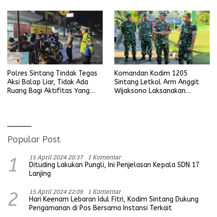
Polres Sintang Tindak Tegas
Komandan Kodim 1205
Aksi Balap Liar, Tidak Ada
Sintang Letkol Arm Anggit
Ruang Bagi Aktifitas Yang
Wijaksono Laksanakan
Mengganggu Ketertiban
Kunjungan Kerja ke Wilayah
Umum
Koramil
Popular Post
15 April 2024 20:37
1 Komentar
1
Dituding Lakukan Pungli, Ini Penjelasan Kepala SDN 17
Lanjing
15 April 2024 22:09
1 Komentar
2
Hari Keenam Lebaran Idul Fitri, Kodim Sintang Dukung
Pengamanan di Pos Bersama Instansi Terkait