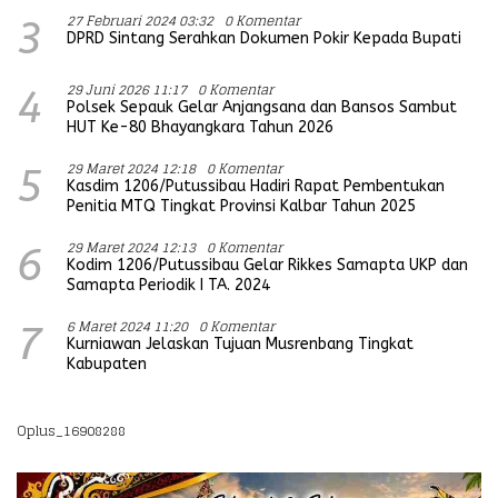
27 Februari 2024 03:32
0 Komentar
3
DPRD Sintang Serahkan Dokumen Pokir Kepada Bupati
29 Juni 2026 11:17
0 Komentar
4
Polsek Sepauk Gelar Anjangsana dan Bansos Sambut
HUT Ke-80 Bhayangkara Tahun 2026
29 Maret 2024 12:18
0 Komentar
5
Kasdim 1206/Putussibau Hadiri Rapat Pembentukan
Penitia MTQ Tingkat Provinsi Kalbar Tahun 2025
29 Maret 2024 12:13
0 Komentar
6
Kodim 1206/Putussibau Gelar Rikkes Samapta UKP dan
Samapta Periodik I TA. 2024
6 Maret 2024 11:20
0 Komentar
7
Kurniawan Jelaskan Tujuan Musrenbang Tingkat
Kabupaten
Oplus_16908288