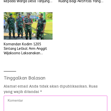
kepada Warga Desa Tanjung
Ruang Bagi Aktifitas Yang
Ria
Mengganggu Ketertiban
Umum
Komandan Kodim 1205
Sintang Letkol Arm Anggit
Wijaksono Laksanakan
Kunjungan Kerja ke Wilayah
Koramil
Tinggalkan Balasan
Alamat email Anda tidak akan dipublikasikan.
Ruas
yang wajib ditandai
*