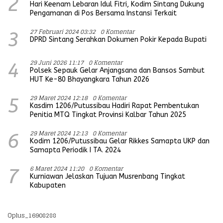
2
Hari Keenam Lebaran Idul Fitri, Kodim Sintang Dukung
Pengamanan di Pos Bersama Instansi Terkait
27 Februari 2024 03:32
0 Komentar
3
DPRD Sintang Serahkan Dokumen Pokir Kepada Bupati
29 Juni 2026 11:17
0 Komentar
4
Polsek Sepauk Gelar Anjangsana dan Bansos Sambut
HUT Ke-80 Bhayangkara Tahun 2026
29 Maret 2024 12:18
0 Komentar
5
Kasdim 1206/Putussibau Hadiri Rapat Pembentukan
Penitia MTQ Tingkat Provinsi Kalbar Tahun 2025
29 Maret 2024 12:13
0 Komentar
6
Kodim 1206/Putussibau Gelar Rikkes Samapta UKP dan
Samapta Periodik I TA. 2024
6 Maret 2024 11:20
0 Komentar
7
Kurniawan Jelaskan Tujuan Musrenbang Tingkat
Kabupaten
Oplus_16908288