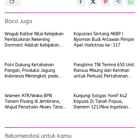
Baca Juga
Wagub Kalbar Nilai Kebijakan
Kapolres Sintang AKBP I
Pemblokiran Rekening
Nyoman Budi Artawan Pimpin
Dormant Adalah Kebijakan
Apel Harkitnas ke-117
Yang Salah
Polri Dukung Ketahanan
Panglima TNI Terima 650 Unit
Pangan, Produksi Jagung
Ransus Maung dari Kemhan
Indonesia Meningkat pada
untuk Perkuat Pertahanan
Triwulan pertama 2025
NKRI
Wamen ATR/Waka BPN
Kunjungi Satgas Yonif 642
Tanam Pisang di Jembrana,
Kapuas Di Tanah Papua,
Wujud Penataan Akses Tanah
Danrem 121/Abw Ingatkan
Ulayat Pertama di Indonesia
Prajurit Tetap Waspada dan
Jalin Silaturahmi Dengan
Masyarakat
Rekomendasi untuk kamu