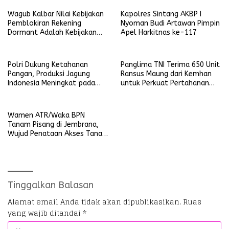
Wagub Kalbar Nilai Kebijakan
Kapolres Sintang AKBP I
Pemblokiran Rekening
Nyoman Budi Artawan Pimpin
Dormant Adalah Kebijakan
Apel Harkitnas ke-117
Yang Salah
Polri Dukung Ketahanan
Panglima TNI Terima 650 Unit
Pangan, Produksi Jagung
Ransus Maung dari Kemhan
Indonesia Meningkat pada
untuk Perkuat Pertahanan
Triwulan pertama 2025
NKRI
Wamen ATR/Waka BPN
Tanam Pisang di Jembrana,
Wujud Penataan Akses Tanah
Ulayat Pertama di Indonesia
Tinggalkan Balasan
Alamat email Anda tidak akan dipublikasikan.
Ruas
yang wajib ditandai
*