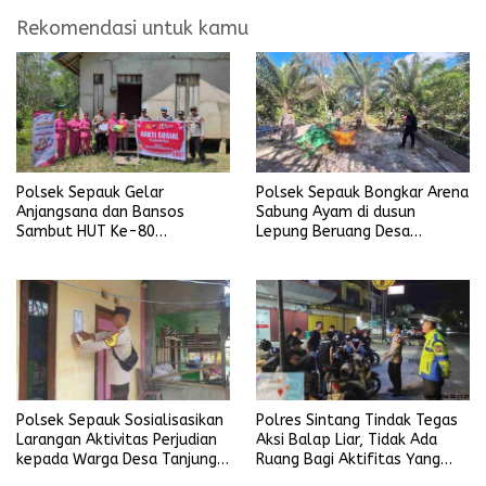
Rekomendasi untuk kamu
Polsek Sepauk Gelar
Polsek Sepauk Bongkar Arena
Anjangsana dan Bansos
Sabung Ayam di dusun
Sambut HUT Ke-80
Lepung Beruang Desa
Bhayangkara Tahun 2026
Sekubang KM 38 Kayu Lapis
Polsek Sepauk Sosialisasikan
Polres Sintang Tindak Tegas
Larangan Aktivitas Perjudian
Aksi Balap Liar, Tidak Ada
kepada Warga Desa Tanjung
Ruang Bagi Aktifitas Yang
Ria
Mengganggu Ketertiban