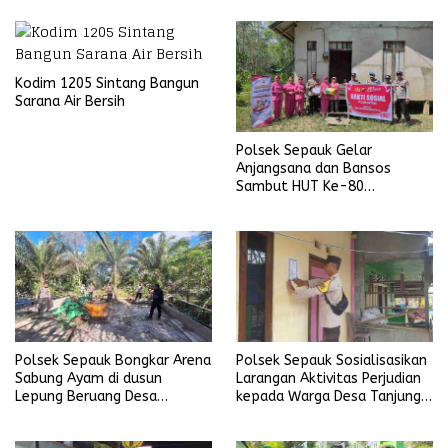
Kodim 1205 Sintang Bangun
Sarana Air Bersih
Polsek Sepauk Gelar
Anjangsana dan Bansos
Sambut HUT Ke-80
Bhayangkara Tahun 2026
Polsek Sepauk Bongkar Arena
Polsek Sepauk Sosialisasikan
Sabung Ayam di dusun
Larangan Aktivitas Perjudian
Lepung Beruang Desa
kepada Warga Desa Tanjung
Sekubang KM 38 Kayu Lapis
Ria