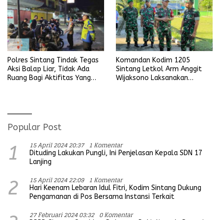
Polres Sintang Tindak Tegas
Komandan Kodim 1205
Aksi Balap Liar, Tidak Ada
Sintang Letkol Arm Anggit
Ruang Bagi Aktifitas Yang
Wijaksono Laksanakan
Mengganggu Ketertiban
Kunjungan Kerja ke Wilayah
Umum
Koramil
Popular Post
15 April 2024 20:37
1 Komentar
1
Dituding Lakukan Pungli, Ini Penjelasan Kepala SDN 17
Lanjing
15 April 2024 22:09
1 Komentar
2
Hari Keenam Lebaran Idul Fitri, Kodim Sintang Dukung
Pengamanan di Pos Bersama Instansi Terkait
27 Februari 2024 03:32
0 Komentar