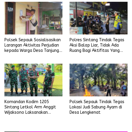
Polsek Sepauk Sosialisasikan
Polres Sintang Tindak Tegas
Larangan Aktivitas Perjudian
Aksi Balap Liar, Tidak Ada
kepada Warga Desa Tanjung
Ruang Bagi Aktifitas Yang
Ria
Mengganggu Ketertiban
Umum
Polsek Sepauk Tindak Tegas
Komandan Kodim 1205
Lokasi Judi Sabung Ayam di
Sintang Letkol Arm Anggit
Desa Lengkenat
Wijaksono Laksanakan
Kunjungan Kerja ke Wilayah
Koramil