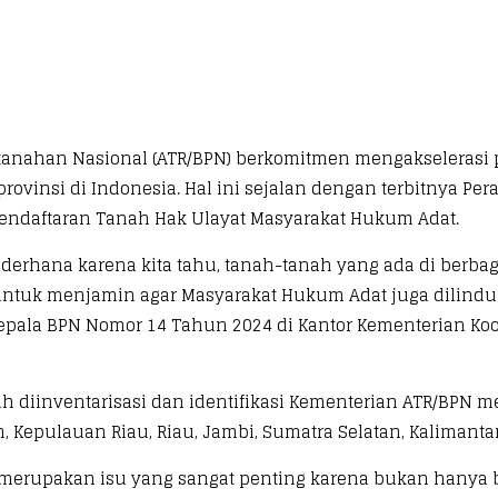
anahan Nasional (ATR/BPN) berkomitmen mengakselerasi pe
provinsi di Indonesia. Hal ini sejalan dengan terbitnya P
endaftaran Tanah Hak Ulayat Masyarakat Hukum Adat.
 sederhana karena kita tahu, tanah-tanah yang ada di berb
 untuk menjamin agar Masyarakat Hukum Adat juga dilindun
Kepala BPN Nomor 14 Tahun 2024 di Kantor Kementerian Ko
ah diinventarisasi dan identifikasi Kementerian ATR/BPN me
, Kepulauan Riau, Riau, Jambi, Sumatra Selatan, Kalimanta
merupakan isu yang sangat penting karena bukan hanya ber