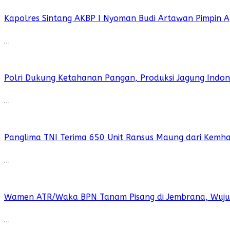
Kapolres Sintang AKBP I Nyoman Budi Artawan Pimpin A
…
Polri Dukung Ketahanan Pangan, Produksi Jagung Indo
…
Panglima TNI Terima 650 Unit Ransus Maung dari Kemh
…
Wamen ATR/Waka BPN Tanam Pisang di Jembrana, Wujud
…