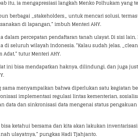
sebab itu, ia mengapresiasi langkah Menko Polhukam yang 
un berbagai _stakeholders_ untuk mencari solusi, terma
ksanakan di lapangan,” imbuh Menteri AHY.
a dalam percepatan pendaftaran tanah ulayat. Di sisi lai
a di seluruh wilayah Indonesia. “Kalau sudah jelas, _clean 
Adat,” tutur Menteri AHY.
ini bisa mendapatkan haknya, dilindungi, dan juga justru
Y.
g sama menyampaikan bahwa diperlukan satu kegiatan be
ronisasi implementasi regulasi lintas kementerian, sosiali
data dan sinkronisasi data mengenai status pengakuan 
 bisa ketahui bersama dan kita akan lakukan inventarisasi 
nah ulayatnya,” pungkas Hadi Tjahjanto.