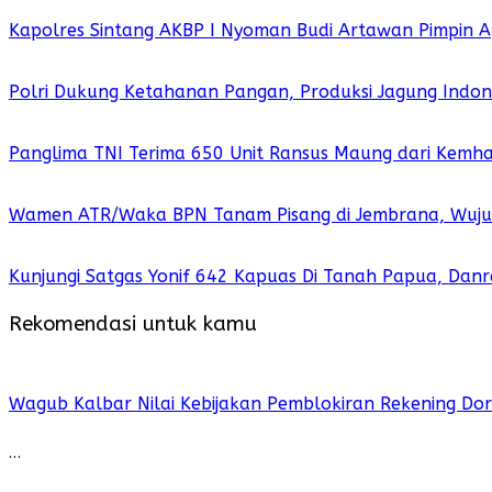
Kapolres Sintang AKBP I Nyoman Budi Artawan Pimpin A
Polri Dukung Ketahanan Pangan, Produksi Jagung Indo
Panglima TNI Terima 650 Unit Ransus Maung dari Kemh
Wamen ATR/Waka BPN Tanam Pisang di Jembrana, Wujud
Kunjungi Satgas Yonif 642 Kapuas Di Tanah Papua, Dan
Rekomendasi untuk kamu
Wagub Kalbar Nilai Kebijakan Pemblokiran Rekening Do
…