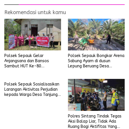
Rekomendasi untuk kamu
Polsek Sepauk Gelar
Polsek Sepauk Bongkar Arena
Anjangsana dan Bansos
Sabung Ayam di dusun
Sambut HUT Ke-80
Lepung Beruang Desa
Bhayangkara Tahun 2026
Sekubang KM 38 Kayu Lapis
Polsek Sepauk Sosialisasikan
Larangan Aktivitas Perjudian
kepada Warga Desa Tanjung
Ria
Polres Sintang Tindak Tegas
Aksi Balap Liar, Tidak Ada
Ruang Bagi Aktifitas Yang