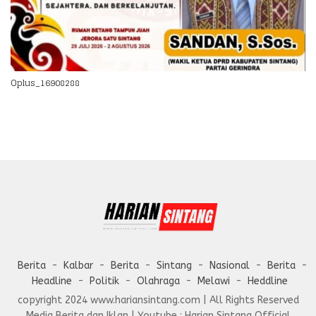
Oplus_16908288
Berita
Kalbar
Berita
Sintang
Nasional
Berita
Headline
Politik
Olahraga
Melawi
Heddline
copyright 2024 www.hariansintang.com | All Rights Reserved
Media Berita dan Iklan | Youtube : Harian Sintang Official