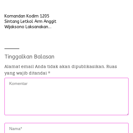
Mengganggu Ketertiban
Umum
Komandan Kodim 1205
Sintang Letkol Arm Anggit
Wijaksono Laksanakan
Kunjungan Kerja ke Wilayah
Koramil
Tinggalkan Balasan
Alamat email Anda tidak akan dipublikasikan.
Ruas
yang wajib ditandai
*