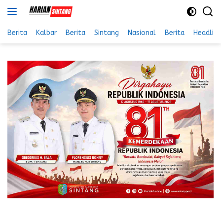
Langsung
ke
konten
Berita
Kalbar
Berita
Sintang
Nasional
Berita
Headlin