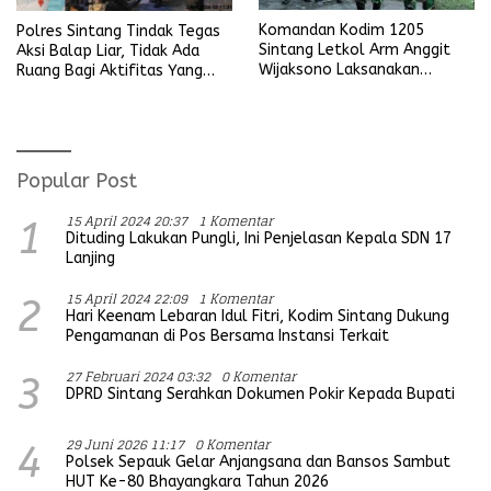
Komandan Kodim 1205
Polres Sintang Tindak Tegas
Sintang Letkol Arm Anggit
Aksi Balap Liar, Tidak Ada
Wijaksono Laksanakan
Ruang Bagi Aktifitas Yang
Kunjungan Kerja ke Wilayah
Mengganggu Ketertiban
Koramil
Umum
Popular Post
15 April 2024 20:37
1 Komentar
1
Dituding Lakukan Pungli, Ini Penjelasan Kepala SDN 17
Lanjing
15 April 2024 22:09
1 Komentar
2
Hari Keenam Lebaran Idul Fitri, Kodim Sintang Dukung
Pengamanan di Pos Bersama Instansi Terkait
27 Februari 2024 03:32
0 Komentar
3
DPRD Sintang Serahkan Dokumen Pokir Kepada Bupati
29 Juni 2026 11:17
0 Komentar
4
Polsek Sepauk Gelar Anjangsana dan Bansos Sambut
HUT Ke-80 Bhayangkara Tahun 2026