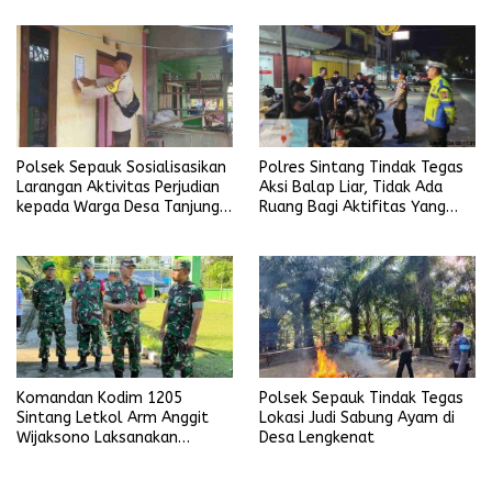
Polsek Sepauk Sosialisasikan
Polres Sintang Tindak Tegas
Larangan Aktivitas Perjudian
Aksi Balap Liar, Tidak Ada
kepada Warga Desa Tanjung
Ruang Bagi Aktifitas Yang
Ria
Mengganggu Ketertiban
Umum
Komandan Kodim 1205
Polsek Sepauk Tindak Tegas
Sintang Letkol Arm Anggit
Lokasi Judi Sabung Ayam di
Wijaksono Laksanakan
Desa Lengkenat
Kunjungan Kerja ke Wilayah
Koramil