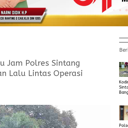
Ber
u Jam Polres Sintang
n Lalu Lintas Operasi
Kod
Sint
Ban
Sara
Bers
Pols