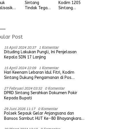
auk
Sintang
Kodim 1205
alisasikan
Tindak Tegas
Sintang
ngan
Aksi Balap
Letkol Arm
vitas
Liar, Tidak
Anggit
udian
Ada Ruang
Wijaksono
ada
Bagi Aktifitas
Laksanakan
ga Desa
Yang
Kunjungan
ular Post
ung Ria
Mengganggu
Kerja ke
Ketertiban
Wilayah
15 April 2024 20:37
1 Komentar
Umum
Koramil
Dituding Lakukan Pungli, Ini Penjelasan
Kepala SDN 17 Lanjing
15 April 2024 22:09
1 Komentar
Hari Keenam Lebaran Idul Fitri, Kodim
Sintang Dukung Pengamanan di Pos
Bersama Instansi Terkait
27 Februari 2024 03:32
0 Komentar
DPRD Sintang Serahkan Dokumen Pokir
Kepada Bupati
29 Juni 2026 11:17
0 Komentar
Polsek Sepauk Gelar Anjangsana dan
Bansos Sambut HUT Ke-80 Bhayangkara
Tahun 2026