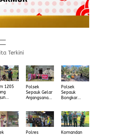
ita Terkini
im 1205
Polsek
Polsek
ang
Sepauk Gelar
Sepauk
gun
Anjangsana
Bongkar
na Air
dan Bansos
Arena Sabung
ih
Sambut HUT
Ayam di
Ke-80
dusun Lepung
Bhayangkara
Beruang Desa
Tahun 2026
Sekubang KM
38 Kayu Lapis
ek
Polres
Komandan