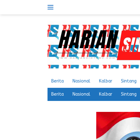
Langsung
ke
konten
Berita
Nasional
Kalbar
Sintang
Berita
Nasional
Kalbar
Sintang