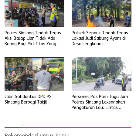
Polres Sintang Tindak Tegas
Polsek Sepauk Tindak Tegas
Aksi Balap Liar, Tidak Ada
Lokasi Judi Sabung Ayam di
Ruang Bagi Aktifitas Yang
Desa Lengkenat
Mengganggu Ketertiban
Umum
Personel Pos Pam Tugu Jam
Jalin Solidaritas DPD PSI
Polres Sintang Laksanakan
Sintang Berbagi Takjil
Pengaturan Lalu Lintas
Operasi Ketupat Kapuas
2026
Rekomendasi untuk kamu