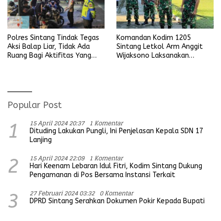
Komandan Kodim 1205
Polres Sintang Tindak Tegas
Sintang Letkol Arm Anggit
Aksi Balap Liar, Tidak Ada
Wijaksono Laksanakan
Ruang Bagi Aktifitas Yang
Kunjungan Kerja ke Wilayah
Mengganggu Ketertiban
Koramil
Umum
Popular Post
15 April 2024 20:37
1 Komentar
1
Dituding Lakukan Pungli, Ini Penjelasan Kepala SDN 17
Lanjing
15 April 2024 22:09
1 Komentar
2
Hari Keenam Lebaran Idul Fitri, Kodim Sintang Dukung
Pengamanan di Pos Bersama Instansi Terkait
27 Februari 2024 03:32
0 Komentar
3
DPRD Sintang Serahkan Dokumen Pokir Kepada Bupati