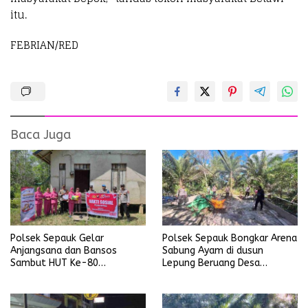
itu.
FEBRIAN/RED
Baca Juga
Polsek Sepauk Gelar
Polsek Sepauk Bongkar Arena
Anjangsana dan Bansos
Sabung Ayam di dusun
Sambut HUT Ke-80
Lepung Beruang Desa
Bhayangkara Tahun 2026
Sekubang KM 38 Kayu Lapis