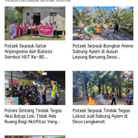
Polsek Sepauk Gelar
Polsek Sepauk Bongkar Arena
Anjangsana dan Bansos
Sabung Ayam di dusun
Sambut HUT Ke-80
Lepung Beruang Desa
Bhayangkara Tahun 2026
Sekubang KM 38 Kayu Lapis
Polres Sintang Tindak Tegas
Polsek Sepauk Tindak Tegas
Aksi Balap Liar, Tidak Ada
Lokasi Judi Sabung Ayam di
Ruang Bagi Aktifitas Yang
Desa Lengkenat
Mengganggu Ketertiban
Umum