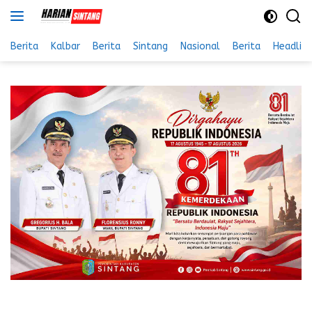
Langsung
ke
konten
Berita
Kalbar
Berita
Sintang
Nasional
Berita
Headlin