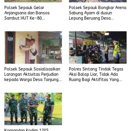
Polsek Sepauk Gelar
Polsek Sepauk Bongkar Arena
Anjangsana dan Bansos
Sabung Ayam di dusun
Sambut HUT Ke-80
Lepung Beruang Desa
Bhayangkara Tahun 2026
Sekubang KM 38 Kayu Lapis
Polsek Sepauk Sosialisasikan
Polres Sintang Tindak Tegas
Larangan Aktivitas Perjudian
Aksi Balap Liar, Tidak Ada
kepada Warga Desa Tanjung
Ruang Bagi Aktifitas Yang
Ria
Mengganggu Ketertiban
Umum
Komandan Kodim 1205