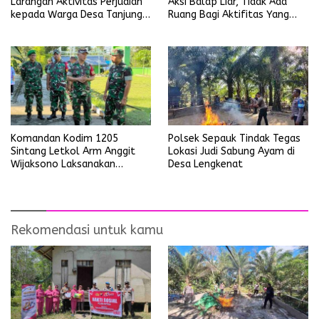
Larangan Aktivitas Perjudian
Aksi Balap Liar, Tidak Ada
kepada Warga Desa Tanjung
Ruang Bagi Aktifitas Yang
Ria
Mengganggu Ketertiban
Umum
Polsek Sepauk Tindak Tegas
Komandan Kodim 1205
Lokasi Judi Sabung Ayam di
Sintang Letkol Arm Anggit
Desa Lengkenat
Wijaksono Laksanakan
Kunjungan Kerja ke Wilayah
Koramil
Rekomendasi untuk kamu