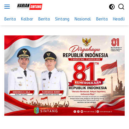
Langsung
ke
konten
Berita
Kalbar
Berita
Sintang
Nasional
Berita
Headlin