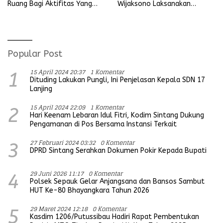
Ruang Bagi Aktifitas Yang
Wijaksono Laksanakan
Mengganggu Ketertiban
Kunjungan Kerja ke Wilayah
Umum
Koramil
Popular Post
15 April 2024 20:37
1 Komentar
1
Dituding Lakukan Pungli, Ini Penjelasan Kepala SDN 17
Lanjing
15 April 2024 22:09
1 Komentar
2
Hari Keenam Lebaran Idul Fitri, Kodim Sintang Dukung
Pengamanan di Pos Bersama Instansi Terkait
27 Februari 2024 03:32
0 Komentar
3
DPRD Sintang Serahkan Dokumen Pokir Kepada Bupati
29 Juni 2026 11:17
0 Komentar
4
Polsek Sepauk Gelar Anjangsana dan Bansos Sambut
HUT Ke-80 Bhayangkara Tahun 2026
29 Maret 2024 12:18
0 Komentar
5
Kasdim 1206/Putussibau Hadiri Rapat Pembentukan