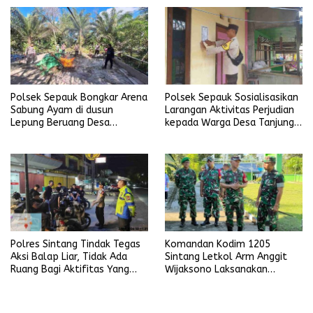
Polsek Sepauk Bongkar Arena
Polsek Sepauk Sosialisasikan
Sabung Ayam di dusun
Larangan Aktivitas Perjudian
Lepung Beruang Desa
kepada Warga Desa Tanjung
Sekubang KM 38 Kayu Lapis
Ria
Polres Sintang Tindak Tegas
Komandan Kodim 1205
Aksi Balap Liar, Tidak Ada
Sintang Letkol Arm Anggit
Ruang Bagi Aktifitas Yang
Wijaksono Laksanakan
Mengganggu Ketertiban
Kunjungan Kerja ke Wilayah
Umum
Koramil