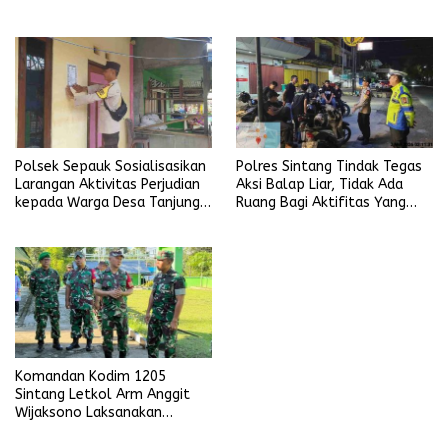
Bhayangkara Tahun 2026
Sekubang KM 38 Kayu Lapis
Polsek Sepauk Sosialisasikan
Polres Sintang Tindak Tegas
Larangan Aktivitas Perjudian
Aksi Balap Liar, Tidak Ada
kepada Warga Desa Tanjung
Ruang Bagi Aktifitas Yang
Ria
Mengganggu Ketertiban
Umum
Komandan Kodim 1205
Sintang Letkol Arm Anggit
Wijaksono Laksanakan
Kunjungan Kerja ke Wilayah