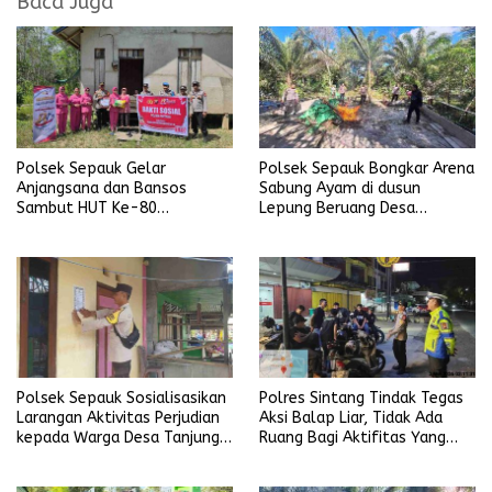
Baca Juga
Polsek Sepauk Gelar
Polsek Sepauk Bongkar Arena
Anjangsana dan Bansos
Sabung Ayam di dusun
Sambut HUT Ke-80
Lepung Beruang Desa
Bhayangkara Tahun 2026
Sekubang KM 38 Kayu Lapis
Polsek Sepauk Sosialisasikan
Polres Sintang Tindak Tegas
Larangan Aktivitas Perjudian
Aksi Balap Liar, Tidak Ada
kepada Warga Desa Tanjung
Ruang Bagi Aktifitas Yang
Ria
Mengganggu Ketertiban
Umum