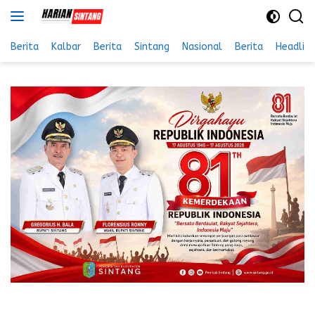
Langsung
ke
konten
Berita
Kalbar
Berita
Sintang
Nasional
Berita
Headlin