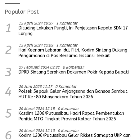
Popular Post
15 April 2024 20:37
1 Komentar
1
Dituding Lakukan Pungli, Ini Penjelasan Kepala SDN 17
Lanjing
15 April 2024 22:09
1 Komentar
2
Hari Keenam Lebaran Idul Fitri, Kodim Sintang Dukung
Pengamanan di Pos Bersama Instansi Terkait
27 Februari 2024 03:32
0 Komentar
3
DPRD Sintang Serahkan Dokumen Pokir Kepada Bupati
29 Juni 2026 11:17
0 Komentar
4
Polsek Sepauk Gelar Anjangsana dan Bansos Sambut
HUT Ke-80 Bhayangkara Tahun 2026
29 Maret 2024 12:18
0 Komentar
5
Kasdim 1206/Putussibau Hadiri Rapat Pembentukan
Penitia MTQ Tingkat Provinsi Kalbar Tahun 2025
29 Maret 2024 12:13
0 Komentar
6
Kodim 1206/Putussibau Gelar Rikkes Samapta UKP dan