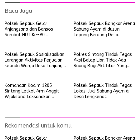
Baca Juga
Polsek Sepauk Gelar
Polsek Sepauk Bongkar Arena
Anjangsana dan Bansos
Sabung Ayam di dusun
Sambut HUT Ke-80
Lepung Beruang Desa
Bhayangkara Tahun 2026
Sekubang KM 38 Kayu Lapis
Polsek Sepauk Sosialisasikan
Polres Sintang Tindak Tegas
Larangan Aktivitas Perjudian
Aksi Balap Liar, Tidak Ada
kepada Warga Desa Tanjung
Ruang Bagi Aktifitas Yang
Ria
Mengganggu Ketertiban
Umum
Komandan Kodim 1205
Polsek Sepauk Tindak Tegas
Sintang Letkol Arm Anggit
Lokasi Judi Sabung Ayam di
Wijaksono Laksanakan
Desa Lengkenat
Kunjungan Kerja ke Wilayah
Koramil
Rekomendasi untuk kamu
Polsek Sepauk Gelar
Polsek Sepauk Bongkar Arena