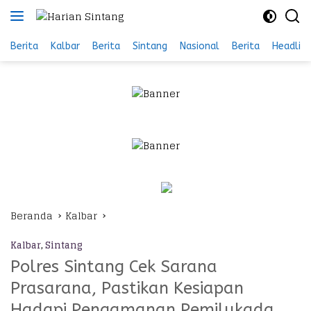
Langsung
ke
konten
Berita
Kalbar
Berita
Sintang
Nasional
Berita
Headlin
Beranda
Kalbar
Kalbar
,
Sintang
Polres Sintang Cek Sarana
Prasarana, Pastikan Kesiapan
Hadapi Pengamanan Pemilukada