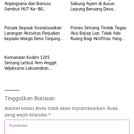
Anjangsana dan Bansos
Sabung Ayam di dusun
Sambut HUT Ke-80
Lepung Beruang Desa
Bhayangkara Tahun 2026
Sekubang KM 38 Kayu Lapis
Polsek Sepauk Sosialisasikan
Polres Sintang Tindak Tegas
Larangan Aktivitas Perjudian
Aksi Balap Liar, Tidak Ada
kepada Warga Desa Tanjung
Ruang Bagi Aktifitas Yang
Ria
Mengganggu Ketertiban
Umum
Komandan Kodim 1205
Sintang Letkol Arm Anggit
Wijaksono Laksanakan
Kunjungan Kerja ke Wilayah
Koramil
Tinggalkan Balasan
Alamat email Anda tidak akan dipublikasikan.
Ruas
yang wajib ditandai
*