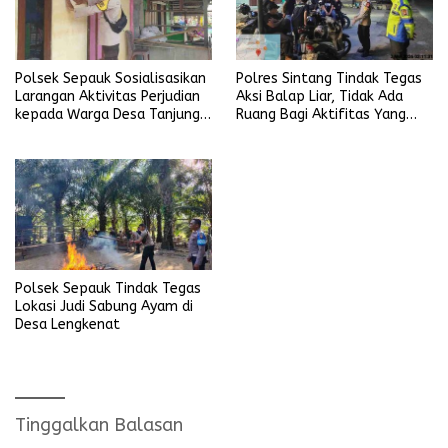
Polsek Sepauk Sosialisasikan
Polres Sintang Tindak Tegas
Larangan Aktivitas Perjudian
Aksi Balap Liar, Tidak Ada
kepada Warga Desa Tanjung
Ruang Bagi Aktifitas Yang
Ria
Mengganggu Ketertiban
Umum
Polsek Sepauk Tindak Tegas
Lokasi Judi Sabung Ayam di
Desa Lengkenat
Tinggalkan Balasan