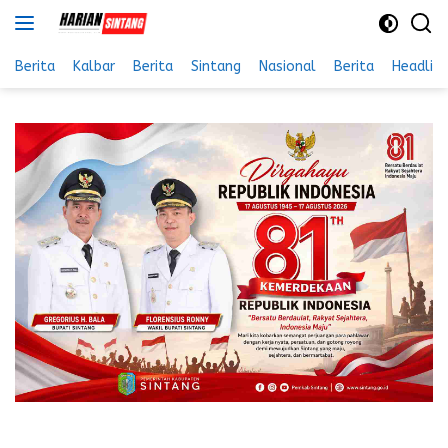
Langsung
ke
konten
Berita
Kalbar
Berita
Sintang
Nasional
Berita
Headlin