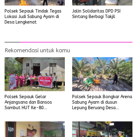
Jalin Solidaritas DPD PSI
Polsek Sepauk Tindak Tegas
Sintang Berbagi Takjil
Lokasi Judi Sabung Ayam di
Desa Lengkenat
Rekomendasi untuk kamu
Polsek Sepauk Gelar
Polsek Sepauk Bongkar Arena
Anjangsana dan Bansos
Sabung Ayam di dusun
Sambut HUT Ke-80
Lepung Beruang Desa
Bhayangkara Tahun 2026
Sekubang KM 38 Kayu Lapis