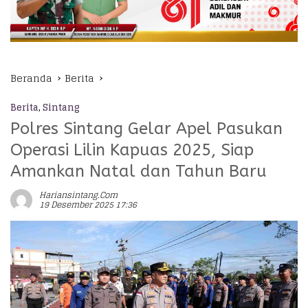
Beranda
Berita
Berita
,
Sintang
Polres Sintang Gelar Apel Pasukan
Operasi Lilin Kapuas 2025, Siap
Amankan Natal dan Tahun Baru
Hariansintang.com
19 Desember 2025 17:36