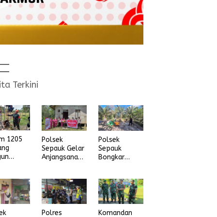
ita Terkini
im 1205
Polsek
Polsek
ang
Sepauk Gelar
Sepauk
gun
Anjangsana
Bongkar
na Air
dan Bansos
Arena Sabung
ih
Sambut HUT
Ayam di
Ke-80
dusun Lepung
Bhayangkara
Beruang Desa
Tahun 2026
Sekubang KM
38 Kayu Lapis
ek
Polres
Komandan