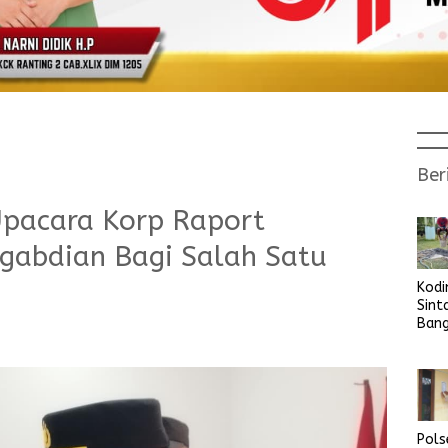
Ber
Upacara Korp Raport
gabdian Bagi Salah Satu
Kod
Sint
Ban
Sara
Bers
Pols