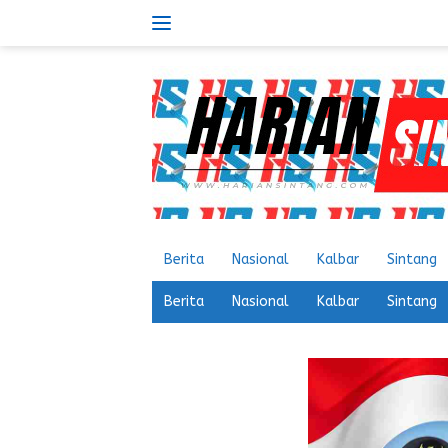
Langsung
ke
konten
Berita
Nasional
Kalbar
Sintang
Berita
Nasional
Kalbar
Sintang