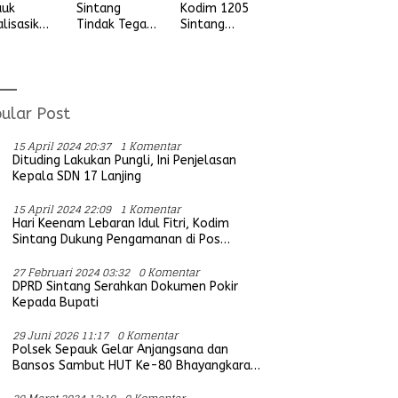
auk
Sintang
Kodim 1205
alisasikan
Tindak Tegas
Sintang
ngan
Aksi Balap
Letkol Arm
vitas
Liar, Tidak
Anggit
udian
Ada Ruang
Wijaksono
ada
Bagi Aktifitas
Laksanakan
ga Desa
Yang
Kunjungan
ular Post
ung Ria
Mengganggu
Kerja ke
Ketertiban
Wilayah
15 April 2024 20:37
1 Komentar
Umum
Koramil
Dituding Lakukan Pungli, Ini Penjelasan
Kepala SDN 17 Lanjing
15 April 2024 22:09
1 Komentar
Hari Keenam Lebaran Idul Fitri, Kodim
Sintang Dukung Pengamanan di Pos
Bersama Instansi Terkait
27 Februari 2024 03:32
0 Komentar
DPRD Sintang Serahkan Dokumen Pokir
Kepada Bupati
29 Juni 2026 11:17
0 Komentar
Polsek Sepauk Gelar Anjangsana dan
Bansos Sambut HUT Ke-80 Bhayangkara
Tahun 2026