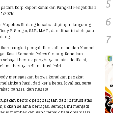
5
Upacara Korp Raport Kenaikan Pangkat Pengabdian
1/2025).
6
 Mapolres Sintang tersebut dipimpin langsung
y F. Siregar, S.I.P., M.A.P., dan dihadiri oleh para
ntang.
7
kan pangkat pengabdian kali ini adalah Kompol
agai Kasat Samapta Polres Sintang. Kenaikan
n sebagai bentuk penghargaan atas dedikasi,
elama bertugas di institusi Polri.
 Dedy menegaskan bahwa kenaikan pangkat
ainkan hasil dari kerja keras, loyalitas, serta
kat, bangsa, dan negara.
upakan bentuk penghargaan dari institusi atas
tunjukkan selama bertugas. Semoga ini menjadi
terus memberikan yang terbaik bagi organisasi