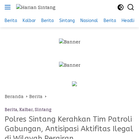
Langsung
ke
konten
Berita
Kalbar
Berita
Sintang
Nasional
Berita
Headlin
Beranda
Berita
Berita
,
Kalbar
,
Sintang
Polres Sintang Kerahkan Tim Patroli
Gabungan, Antisipasi Aktifitas Ilegal
di Wilayah Perairan