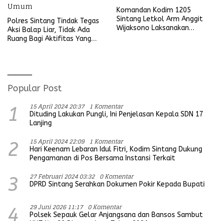
Komandan Kodim 1205
Sintang Letkol Arm Anggit
Polres Sintang Tindak Tegas
Wijaksono Laksanakan
Aksi Balap Liar, Tidak Ada
Kunjungan Kerja ke Wilayah
Ruang Bagi Aktifitas Yang
Koramil
Mengganggu Ketertiban
Umum
Popular Post
15 April 2024 20:37
1 Komentar
1
Dituding Lakukan Pungli, Ini Penjelasan Kepala SDN 17
Lanjing
15 April 2024 22:09
1 Komentar
2
Hari Keenam Lebaran Idul Fitri, Kodim Sintang Dukung
Pengamanan di Pos Bersama Instansi Terkait
27 Februari 2024 03:32
0 Komentar
3
DPRD Sintang Serahkan Dokumen Pokir Kepada Bupati
29 Juni 2026 11:17
0 Komentar
4
Polsek Sepauk Gelar Anjangsana dan Bansos Sambut