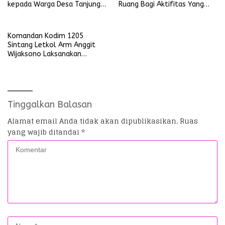
kepada Warga Desa Tanjung
Ruang Bagi Aktifitas Yang
Ria
Mengganggu Ketertiban
Umum
Komandan Kodim 1205
Sintang Letkol Arm Anggit
Wijaksono Laksanakan
Kunjungan Kerja ke Wilayah
Koramil
Tinggalkan Balasan
Alamat email Anda tidak akan dipublikasikan.
Ruas
yang wajib ditandai
*