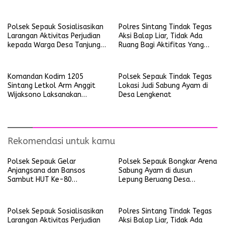
Bhayangkara Tahun 2026
Sekubang KM 38 Kayu Lapis
Polsek Sepauk Sosialisasikan
Polres Sintang Tindak Tegas
Larangan Aktivitas Perjudian
Aksi Balap Liar, Tidak Ada
kepada Warga Desa Tanjung
Ruang Bagi Aktifitas Yang
Ria
Mengganggu Ketertiban
Umum
Komandan Kodim 1205
Polsek Sepauk Tindak Tegas
Sintang Letkol Arm Anggit
Lokasi Judi Sabung Ayam di
Wijaksono Laksanakan
Desa Lengkenat
Kunjungan Kerja ke Wilayah
Koramil
Rekomendasi untuk kamu
Polsek Sepauk Gelar
Polsek Sepauk Bongkar Arena
Anjangsana dan Bansos
Sabung Ayam di dusun
Sambut HUT Ke-80
Lepung Beruang Desa
Bhayangkara Tahun 2026
Sekubang KM 38 Kayu Lapis
Polsek Sepauk Sosialisasikan
Polres Sintang Tindak Tegas
Larangan Aktivitas Perjudian
Aksi Balap Liar, Tidak Ada