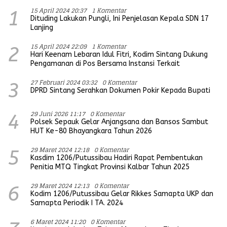
15 April 2024 20:37
1 Komentar
1
Dituding Lakukan Pungli, Ini Penjelasan Kepala SDN 17
Lanjing
15 April 2024 22:09
1 Komentar
2
Hari Keenam Lebaran Idul Fitri, Kodim Sintang Dukung
Pengamanan di Pos Bersama Instansi Terkait
27 Februari 2024 03:32
0 Komentar
3
DPRD Sintang Serahkan Dokumen Pokir Kepada Bupati
29 Juni 2026 11:17
0 Komentar
4
Polsek Sepauk Gelar Anjangsana dan Bansos Sambut
HUT Ke-80 Bhayangkara Tahun 2026
29 Maret 2024 12:18
0 Komentar
5
Kasdim 1206/Putussibau Hadiri Rapat Pembentukan
Penitia MTQ Tingkat Provinsi Kalbar Tahun 2025
29 Maret 2024 12:13
0 Komentar
6
Kodim 1206/Putussibau Gelar Rikkes Samapta UKP dan
Samapta Periodik I TA. 2024
6 Maret 2024 11:20
0 Komentar