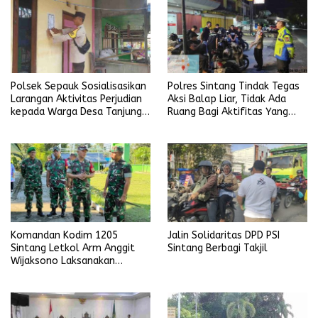
Polsek Sepauk Sosialisasikan
Polres Sintang Tindak Tegas
Larangan Aktivitas Perjudian
Aksi Balap Liar, Tidak Ada
kepada Warga Desa Tanjung
Ruang Bagi Aktifitas Yang
Ria
Mengganggu Ketertiban
Umum
Komandan Kodim 1205
Jalin Solidaritas DPD PSI
Sintang Letkol Arm Anggit
Sintang Berbagi Takjil
Wijaksono Laksanakan
Kunjungan Kerja ke Wilayah
Koramil