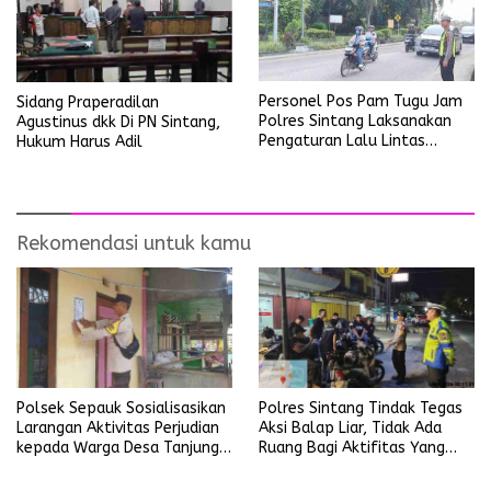
Personel Pos Pam Tugu Jam
Sidang Praperadilan
Polres Sintang Laksanakan
Agustinus dkk Di PN Sintang,
Pengaturan Lalu Lintas
Hukum Harus Adil
Operasi Ketupat Kapuas
2026
Rekomendasi untuk kamu
Polsek Sepauk Sosialisasikan
Polres Sintang Tindak Tegas
Larangan Aktivitas Perjudian
Aksi Balap Liar, Tidak Ada
kepada Warga Desa Tanjung
Ruang Bagi Aktifitas Yang
Ria
Mengganggu Ketertiban
Umum