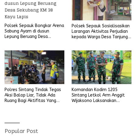
Polsek Sepauk Bongkar Arena
Polsek Sepauk Sosialisasikan
Sabung Ayam di dusun
Larangan Aktivitas Perjudian
Lepung Beruang Desa
kepada Warga Desa Tanjung
Sekubang KM 38 Kayu Lapis
Ria
Polres Sintang Tindak Tegas
Komandan Kodim 1205
Aksi Balap Liar, Tidak Ada
Sintang Letkol Arm Anggit
Ruang Bagi Aktifitas Yang
Wijaksono Laksanakan
Mengganggu Ketertiban
Kunjungan Kerja ke Wilayah
Umum
Koramil
Popular Post