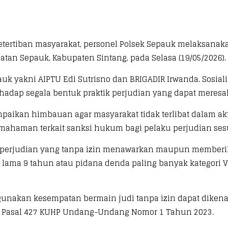
ertiban masyarakat, personel Polsek Sepauk melaksanakan
tan Sepauk, Kabupaten Sintang, pada Selasa (19/05/2026).
auk yakni AIPTU Edi Sutrisno dan BRIGADIR Irwanda. Sosia
hadap segala bentuk praktik perjudian yang dapat meres
paikan himbauan agar masyarakat tidak terlibat dalam ak
 pemahaman terkait sanksi hukum bagi pelaku perjudian s
r perjudian yang tanpa izin menawarkan maupun member
lama 9 tahun atau pidana denda paling banyak kategori VI
gunakan kesempatan bermain judi tanpa izin dapat dikena
uai Pasal 427 KUHP Undang-Undang Nomor 1 Tahun 2023.