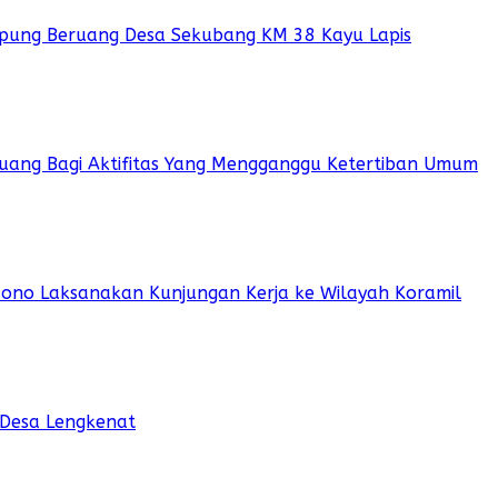
pung Beruang Desa Sekubang KM 38 Kayu Lapis
 Ruang Bagi Aktifitas Yang Mengganggu Ketertiban Umum
sono Laksanakan Kunjungan Kerja ke Wilayah Koramil
 Desa Lengkenat