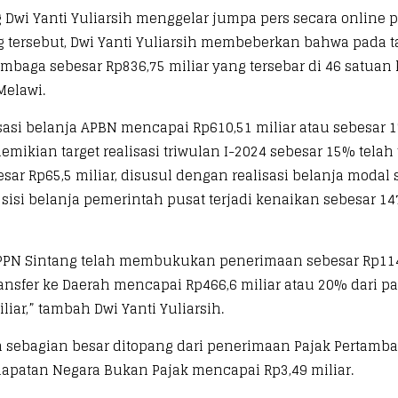
wi Yanti Yuliarsih menggelar jumpa pers secara online pa
g tersebut, Dwi Yanti Yuliarsih membeberkan bahwa pada
Lembaga sebesar Rp836,75 miliar yang tersebar di 46 satuan
Melawi.
asi belanja APBN mencapai Rp610,51 miliar atau sebesar 17
mikian target realisasi triwulan I-2024 sebesar 15% telah t
sar Rp65,5 miliar, disusul dengan realisasi belanja modal 
ri sisi belanja pemerintah pusat terjadi kenaikan sebesa
 KPPN Sintang telah membukukan penerimaan sebesar Rp11
nsfer ke Daerah mencapai Rp466,6 miliar atau 20% dari pagu 
liar,” tambah Dwi Yanti Yuliarsih.
 sebagian besar ditopang dari penerimaan Pajak Pertambah
ndapatan Negara Bukan Pajak mencapai Rp3,49 miliar.