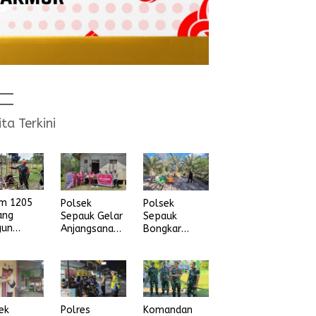
ita Terkini
im 1205
Polsek
Polsek
ang
Sepauk Gelar
Sepauk
gun
Anjangsana
Bongkar
na Air
dan Bansos
Arena Sabung
ih
Sambut HUT
Ayam di
Ke-80
dusun Lepung
Bhayangkara
Beruang Desa
Tahun 2026
Sekubang KM
38 Kayu Lapis
ek
Polres
Komandan