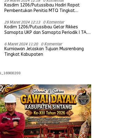
29 Maret 2024 12:18
0 Komentar
Kasdim 1206/Putussibau Hadiri Rapat
Pembentukan Penitia MTQ Tingkat
Provinsi Kalbar Tahun 2025
29 Maret 2024 12:13
0 Komentar
Kodim 1206/Putussibau Gelar Rikkes
Samapta UKP dan Samapta Periodik I TA.
2024
6 Maret 2024 11:20
0 Komentar
Kurniawan Jelaskan Tujuan Musrenbang
Tingkat Kabupaten
s_16908288