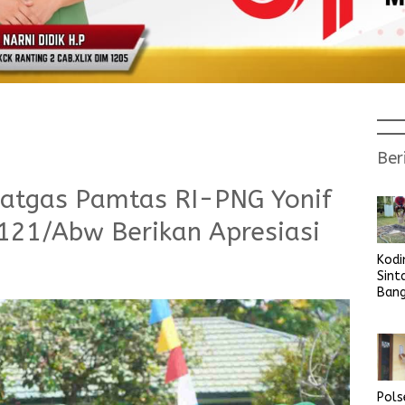
Ber
atgas Pamtas RI-PNG Yonif
21/Abw Berikan Apresiasi
Kod
Sint
Ban
Sara
Bers
Pols