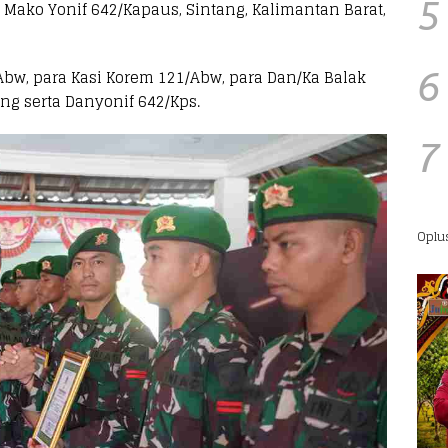
5
 Mako Yonif 642/Kapaus, Sintang, Kalimantan Barat,
Abw, para Kasi Korem 121/Abw, para Dan/Ka Balak
6
g serta Danyonif 642/Kps.
7
Oplu