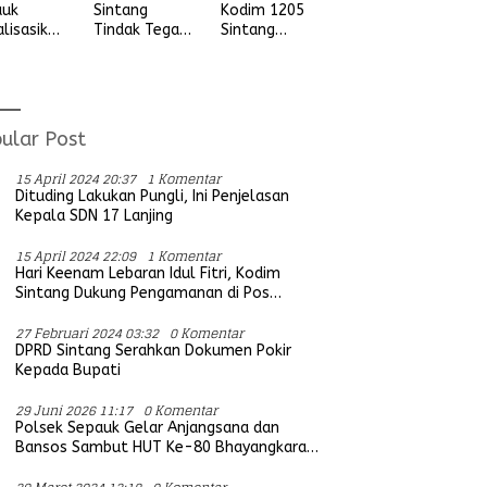
auk
Sintang
Kodim 1205
alisasikan
Tindak Tegas
Sintang
ngan
Aksi Balap
Letkol Arm
vitas
Liar, Tidak
Anggit
udian
Ada Ruang
Wijaksono
ada
Bagi Aktifitas
Laksanakan
ga Desa
Yang
Kunjungan
ular Post
ung Ria
Mengganggu
Kerja ke
Ketertiban
Wilayah
15 April 2024 20:37
1 Komentar
Umum
Koramil
Dituding Lakukan Pungli, Ini Penjelasan
Kepala SDN 17 Lanjing
15 April 2024 22:09
1 Komentar
Hari Keenam Lebaran Idul Fitri, Kodim
Sintang Dukung Pengamanan di Pos
Bersama Instansi Terkait
27 Februari 2024 03:32
0 Komentar
DPRD Sintang Serahkan Dokumen Pokir
Kepada Bupati
29 Juni 2026 11:17
0 Komentar
Polsek Sepauk Gelar Anjangsana dan
Bansos Sambut HUT Ke-80 Bhayangkara
Tahun 2026