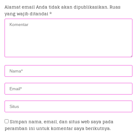
Alamat email Anda tidak akan dipublikasikan.
Ruas
yang wajib ditandai
*
Simpan nama, email, dan situs web saya pada
peramban ini untuk komentar saya berikutnya.