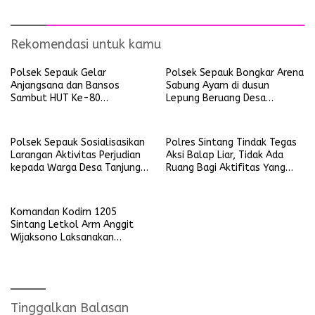
Koramil
Rekomendasi untuk kamu
Polsek Sepauk Gelar
Polsek Sepauk Bongkar Arena
Anjangsana dan Bansos
Sabung Ayam di dusun
Sambut HUT Ke-80
Lepung Beruang Desa
Bhayangkara Tahun 2026
Sekubang KM 38 Kayu Lapis
Polsek Sepauk Sosialisasikan
Polres Sintang Tindak Tegas
Larangan Aktivitas Perjudian
Aksi Balap Liar, Tidak Ada
kepada Warga Desa Tanjung
Ruang Bagi Aktifitas Yang
Ria
Mengganggu Ketertiban
Umum
Komandan Kodim 1205
Sintang Letkol Arm Anggit
Wijaksono Laksanakan
Kunjungan Kerja ke Wilayah
Koramil
Tinggalkan Balasan