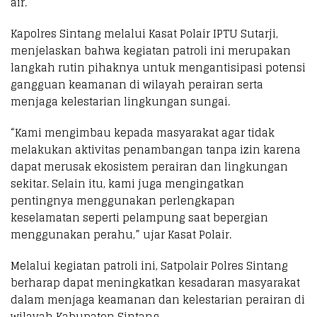
air.
Kapolres Sintang melalui Kasat Polair IPTU Sutarji,
menjelaskan bahwa kegiatan patroli ini merupakan
langkah rutin pihaknya untuk mengantisipasi potensi
gangguan keamanan di wilayah perairan serta
menjaga kelestarian lingkungan sungai.
“Kami mengimbau kepada masyarakat agar tidak
melakukan aktivitas penambangan tanpa izin karena
dapat merusak ekosistem perairan dan lingkungan
sekitar. Selain itu, kami juga mengingatkan
pentingnya menggunakan perlengkapan
keselamatan seperti pelampung saat bepergian
menggunakan perahu,” ujar Kasat Polair.
Melalui kegiatan patroli ini, Satpolair Polres Sintang
berharap dapat meningkatkan kesadaran masyarakat
dalam menjaga keamanan dan kelestarian perairan di
wilayah Kabupaten Sintang.