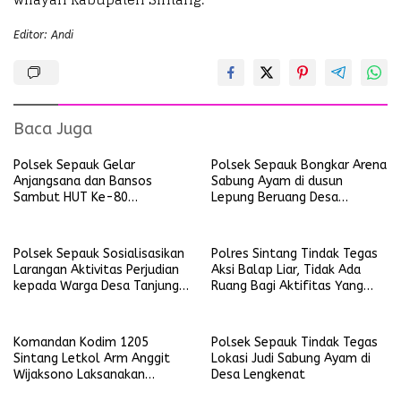
Editor: Andi
Baca Juga
Polsek Sepauk Gelar
Polsek Sepauk Bongkar Arena
Anjangsana dan Bansos
Sabung Ayam di dusun
Sambut HUT Ke-80
Lepung Beruang Desa
Bhayangkara Tahun 2026
Sekubang KM 38 Kayu Lapis
Polsek Sepauk Sosialisasikan
Polres Sintang Tindak Tegas
Larangan Aktivitas Perjudian
Aksi Balap Liar, Tidak Ada
kepada Warga Desa Tanjung
Ruang Bagi Aktifitas Yang
Ria
Mengganggu Ketertiban
Umum
Komandan Kodim 1205
Polsek Sepauk Tindak Tegas
Sintang Letkol Arm Anggit
Lokasi Judi Sabung Ayam di
Wijaksono Laksanakan
Desa Lengkenat
Kunjungan Kerja ke Wilayah