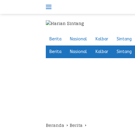
Langsung
ke
konten
Berita
Nasional
Kalbar
Sintang
Berita
Nasional
Kalbar
Sintang
Beranda
Berita