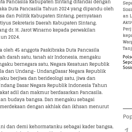
ta Pancasila Kabupaten Sintang ditandai dengan
aka Duta Pancasila Tahun 2024 yang dipandu oleh
a dan Politik Kabupaten Sintang, pernyataan
yus Sekretaris Daerah Kabupaten Sintang,
ng dr. H. Jarot Winarno kepada perwakilan
hun 2024.
a oleh 45 anggota Paskibraka Duta Pancasila
 darah satu, tanah air Indonesia, mengaku
Pols
Sep
ngaku bernegara satu, Negara Kesatuan Republik
Sosi
ila dan Undang- UndangDasar Negara Republik
Lara
u berjiwa dan berideologi satu, jiwa dan
Akti
Perj
-Undang Dasar Negara Republik Indonesia Tahun
kep
akat adil dan makmur berdasarkan Pancasila.
War
an budaya bangsa. Dan mengaku sebagai
Tanj
kemerdekaan dengan akhlak dan ikhsan menurut
Pop
ni dan demi kehormatanku sebagai kader bangsa,