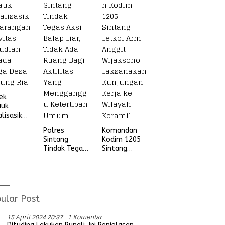
Beruang Desa
Sekubang KM
38 Kayu Lapis
ek
auk
alisasikan
ngan
Polres
Komandan
vitas
Sintang
Kodim 1205
udian
Tindak Tegas
Sintang
ada
Aksi Balap
Letkol Arm
ga Desa
Liar, Tidak
Anggit
ung Ria
Ada Ruang
Wijaksono
Bagi Aktifitas
Laksanakan
Yang
Kunjungan
ular Post
Mengganggu
Kerja ke
Ketertiban
Wilayah
15 April 2024 20:37
1 Komentar
Umum
Koramil