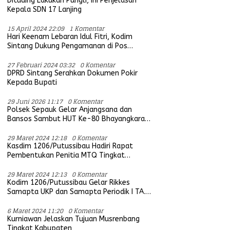
Dituding Lakukan Pungli, Ini Penjelasan
Kepala SDN 17 Lanjing
15 April 2024 22:09
1 Komentar
Hari Keenam Lebaran Idul Fitri, Kodim
Sintang Dukung Pengamanan di Pos
Bersama Instansi Terkait
27 Februari 2024 03:32
0 Komentar
DPRD Sintang Serahkan Dokumen Pokir
Kepada Bupati
29 Juni 2026 11:17
0 Komentar
Polsek Sepauk Gelar Anjangsana dan
Bansos Sambut HUT Ke-80 Bhayangkara
Tahun 2026
29 Maret 2024 12:18
0 Komentar
Kasdim 1206/Putussibau Hadiri Rapat
Pembentukan Penitia MTQ Tingkat
Provinsi Kalbar Tahun 2025
29 Maret 2024 12:13
0 Komentar
Kodim 1206/Putussibau Gelar Rikkes
Samapta UKP dan Samapta Periodik I TA.
2024
6 Maret 2024 11:20
0 Komentar
Kurniawan Jelaskan Tujuan Musrenbang
Tingkat Kabupaten