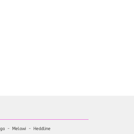
aga
Melawi
Heddline