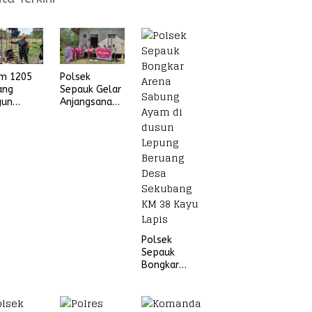
im 1205
Polsek
ang
Sepauk Gelar
gun
Anjangsana
na Air
dan Bansos
ih
Sambut HUT
Ke-80
Bhayangkara
Tahun 2026
Polsek
Sepauk
Bongkar
Arena Sabung
Ayam di
dusun Lepung