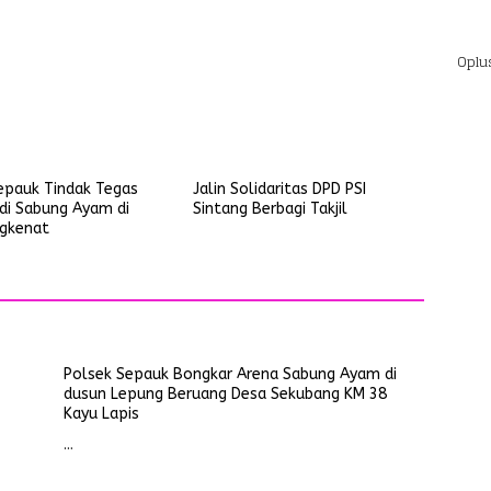
is
Oplu
epauk Tindak Tegas
Jalin Solidaritas DPD PSI
udi Sabung Ayam di
Sintang Berbagi Takjil
gkenat
Polsek Sepauk Bongkar Arena Sabung Ayam di
dusun Lepung Beruang Desa Sekubang KM 38
Kayu Lapis
…