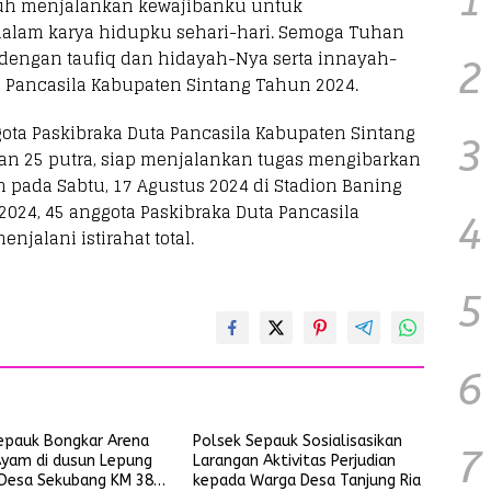
1
uh menjalankan kewajibanku untuk
lam karya hidupku sehari-hari. Semoga Tuhan
 dengan taufiq dan hidayah-Nya serta innayah-
2
a Pancasila Kabupaten Sintang Tahun 2024.
ota Paskibraka Duta Pancasila Kabupaten Sintang
3
 dan 25 putra, siap menjalankan tugas mengibarkan
pada Sabtu, 17 Agustus 2024 di Stadion Baning
2024, 45 anggota Paskibraka Duta Pancasila
4
jalani istirahat total.
5
6
epauk Bongkar Arena
Polsek Sepauk Sosialisasikan
7
yam di dusun Lepung
Larangan Aktivitas Perjudian
Desa Sekubang KM 38
kepada Warga Desa Tanjung Ria