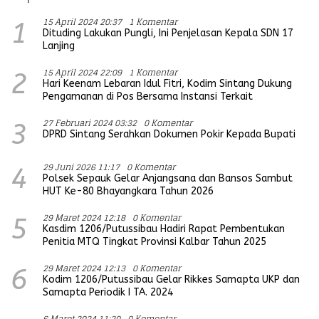
15 April 2024 20:37
1 Komentar
1
Dituding Lakukan Pungli, Ini Penjelasan Kepala SDN 17
Lanjing
15 April 2024 22:09
1 Komentar
2
Hari Keenam Lebaran Idul Fitri, Kodim Sintang Dukung
Pengamanan di Pos Bersama Instansi Terkait
27 Februari 2024 03:32
0 Komentar
3
DPRD Sintang Serahkan Dokumen Pokir Kepada Bupati
29 Juni 2026 11:17
0 Komentar
4
Polsek Sepauk Gelar Anjangsana dan Bansos Sambut
HUT Ke-80 Bhayangkara Tahun 2026
29 Maret 2024 12:18
0 Komentar
5
Kasdim 1206/Putussibau Hadiri Rapat Pembentukan
Penitia MTQ Tingkat Provinsi Kalbar Tahun 2025
29 Maret 2024 12:13
0 Komentar
6
Kodim 1206/Putussibau Gelar Rikkes Samapta UKP dan
Samapta Periodik I TA. 2024
6 Maret 2024 11:20
0 Komentar