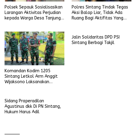
Polsek Sepauk Sosialisasikan
Polres Sintang Tindak Tegas
Larangan Aktivitas Perjudian
Aksi Balap Liar, Tidak Ada
kepada Warga Desa Tanjung
Ruang Bagi Aktifitas Yang
Ria
Mengganggu Ketertiban
Umum
Jalin Solidaritas DPD PSI
Sintang Berbagi Takjil
Komandan Kodim 1205
Sintang Letkol Arm Anggit
Wijaksono Laksanakan
Kunjungan Kerja ke Wilayah
Koramil
Sidang Praperadilan
Agustinus dkk Di PN Sintang,
Hukum Harus Adil