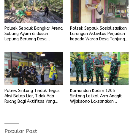
Polsek Sepauk Bongkar Arena
Polsek Sepauk Sosialisasikan
Sabung Ayam di dusun
Larangan Aktivitas Perjudian
Lepung Beruang Desa
kepada Warga Desa Tanjung
Sekubang KM 38 Kayu Lapis
Ria
Polres Sintang Tindak Tegas
Komandan Kodim 1205
Aksi Balap Liar, Tidak Ada
Sintang Letkol Arm Anggit
Ruang Bagi Aktifitas Yang
Wijaksono Laksanakan
Mengganggu Ketertiban
Kunjungan Kerja ke Wilayah
Umum
Koramil
Popular Post