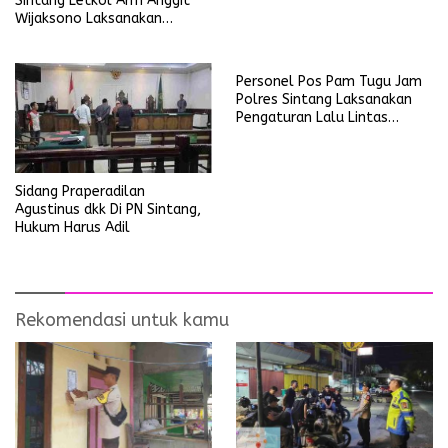
Sintang Letkol Arm Anggit
Wijaksono Laksanakan
Kunjungan Kerja ke Wilayah
Koramil
Personel Pos Pam Tugu Jam
Polres Sintang Laksanakan
Pengaturan Lalu Lintas
Operasi Ketupat Kapuas
2026
Sidang Praperadilan
Agustinus dkk Di PN Sintang,
Hukum Harus Adil
Rekomendasi untuk kamu