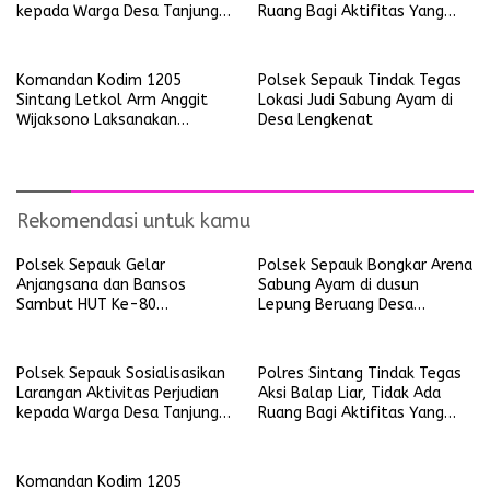
kepada Warga Desa Tanjung
Ruang Bagi Aktifitas Yang
Ria
Mengganggu Ketertiban
Umum
Komandan Kodim 1205
Polsek Sepauk Tindak Tegas
Sintang Letkol Arm Anggit
Lokasi Judi Sabung Ayam di
Wijaksono Laksanakan
Desa Lengkenat
Kunjungan Kerja ke Wilayah
Koramil
Rekomendasi untuk kamu
Polsek Sepauk Gelar
Polsek Sepauk Bongkar Arena
Anjangsana dan Bansos
Sabung Ayam di dusun
Sambut HUT Ke-80
Lepung Beruang Desa
Bhayangkara Tahun 2026
Sekubang KM 38 Kayu Lapis
Polsek Sepauk Sosialisasikan
Polres Sintang Tindak Tegas
Larangan Aktivitas Perjudian
Aksi Balap Liar, Tidak Ada
kepada Warga Desa Tanjung
Ruang Bagi Aktifitas Yang
Ria
Mengganggu Ketertiban
Umum
Komandan Kodim 1205