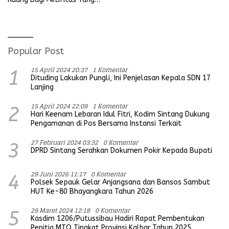
Koramil
Mengganggu Ketertiban
Umum
Popular Post
15 April 2024 20:37
1 Komentar
1
Dituding Lakukan Pungli, Ini Penjelasan Kepala SDN 17
Lanjing
15 April 2024 22:09
1 Komentar
2
Hari Keenam Lebaran Idul Fitri, Kodim Sintang Dukung
Pengamanan di Pos Bersama Instansi Terkait
27 Februari 2024 03:32
0 Komentar
3
DPRD Sintang Serahkan Dokumen Pokir Kepada Bupati
29 Juni 2026 11:17
0 Komentar
4
Polsek Sepauk Gelar Anjangsana dan Bansos Sambut
HUT Ke-80 Bhayangkara Tahun 2026
29 Maret 2024 12:18
0 Komentar
5
Kasdim 1206/Putussibau Hadiri Rapat Pembentukan
Penitia MTQ Tingkat Provinsi Kalbar Tahun 2025