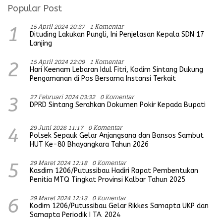
Popular Post
15 April 2024 20:37
1 Komentar
1
Dituding Lakukan Pungli, Ini Penjelasan Kepala SDN 17
Lanjing
15 April 2024 22:09
1 Komentar
2
Hari Keenam Lebaran Idul Fitri, Kodim Sintang Dukung
Pengamanan di Pos Bersama Instansi Terkait
27 Februari 2024 03:32
0 Komentar
3
DPRD Sintang Serahkan Dokumen Pokir Kepada Bupati
29 Juni 2026 11:17
0 Komentar
4
Polsek Sepauk Gelar Anjangsana dan Bansos Sambut
HUT Ke-80 Bhayangkara Tahun 2026
29 Maret 2024 12:18
0 Komentar
5
Kasdim 1206/Putussibau Hadiri Rapat Pembentukan
Penitia MTQ Tingkat Provinsi Kalbar Tahun 2025
29 Maret 2024 12:13
0 Komentar
6
Kodim 1206/Putussibau Gelar Rikkes Samapta UKP dan
Samapta Periodik I TA. 2024