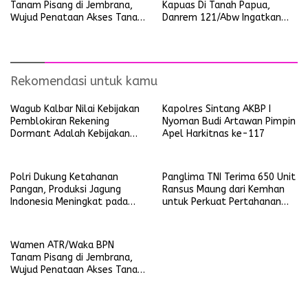
Tanam Pisang di Jembrana,
Kapuas Di Tanah Papua,
Wujud Penataan Akses Tanah
Danrem 121/Abw Ingatkan
Ulayat Pertama di Indonesia
Prajurit Tetap Waspada dan
Jalin Silaturahmi Dengan
Masyarakat
Rekomendasi untuk kamu
Wagub Kalbar Nilai Kebijakan
Kapolres Sintang AKBP I
Pemblokiran Rekening
Nyoman Budi Artawan Pimpin
Dormant Adalah Kebijakan
Apel Harkitnas ke-117
Yang Salah
Polri Dukung Ketahanan
Panglima TNI Terima 650 Unit
Pangan, Produksi Jagung
Ransus Maung dari Kemhan
Indonesia Meningkat pada
untuk Perkuat Pertahanan
Triwulan pertama 2025
NKRI
Wamen ATR/Waka BPN
Tanam Pisang di Jembrana,
Wujud Penataan Akses Tanah
Ulayat Pertama di Indonesia