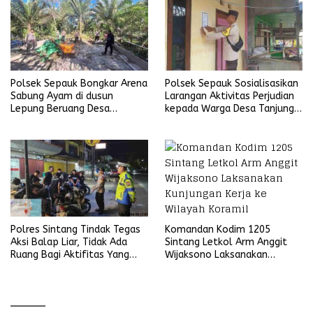
Polsek Sepauk Bongkar Arena
Polsek Sepauk Sosialisasikan
Sabung Ayam di dusun
Larangan Aktivitas Perjudian
Lepung Beruang Desa
kepada Warga Desa Tanjung
Sekubang KM 38 Kayu Lapis
Ria
Komandan Kodim 1205
Polres Sintang Tindak Tegas
Sintang Letkol Arm Anggit
Aksi Balap Liar, Tidak Ada
Wijaksono Laksanakan
Ruang Bagi Aktifitas Yang
Kunjungan Kerja ke Wilayah
Mengganggu Ketertiban
Koramil
Umum