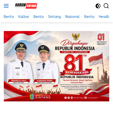
Langsung
ke
konten
Berita
Kalbar
Berita
Sintang
Nasional
Berita
Headlin