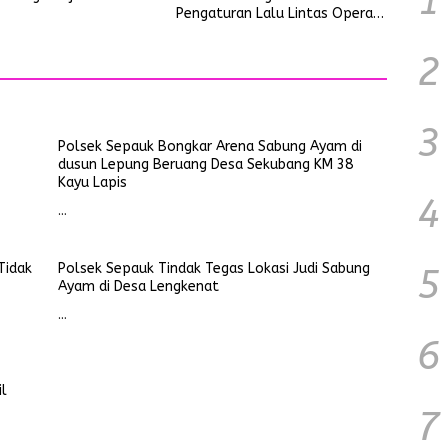
1
Pengaturan Lalu Lintas Operasi
Ketupat Kapuas 2026
2
3
Polsek Sepauk Bongkar Arena Sabung Ayam di
dusun Lepung Beruang Desa Sekubang KM 38
Kayu Lapis
4
…
Tidak
Polsek Sepauk Tindak Tegas Lokasi Judi Sabung
5
Ayam di Desa Lengkenat
…
6
il
7