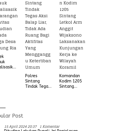
Beruang Desa
Sekubang KM
38 Kayu Lapis
ek
auk
alisasikan
ngan
Polres
Komandan
vitas
Sintang
Kodim 1205
udian
Tindak Tegas
Sintang
ada
Aksi Balap
Letkol Arm
ga Desa
Liar, Tidak
Anggit
ung Ria
Ada Ruang
Wijaksono
Bagi Aktifitas
Laksanakan
Yang
Kunjungan
ular Post
Mengganggu
Kerja ke
Ketertiban
Wilayah
15 April 2024 20:37
1 Komentar
Umum
Koramil