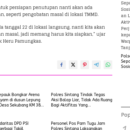
ntuk persiapan penutupan nanti akan ada
n, seperti pengobatan masal di lokasi TMMD.
a tanggal 22 di lokasi langsung, nanti kita akan
n masal, jadi memang harus kita siapkan,” ujar
dik Heru Pamungkas.
Pols
Sep
Sosi
Lara
Akti
Perj
kep
War
epauk Bongkar Arena
Polres Sintang Tindak Tegas
Tanj
yam di dusun Lepung
Aksi Balap Liar, Tidak Ada Ruang
Desa Sekubang KM 38
Bagi Aktifitas Yang
is
Mengganggu Ketertiban Umum
Pop
idaritas DPD PSI
Personel Pos Pam Tugu Jam
erbagi Takjil
Polres Sintang Laksanakan