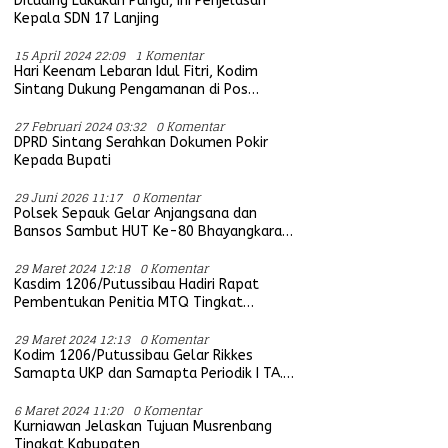
Dituding Lakukan Pungli, Ini Penjelasan
Kepala SDN 17 Lanjing
15 April 2024 22:09
1 Komentar
Hari Keenam Lebaran Idul Fitri, Kodim
Sintang Dukung Pengamanan di Pos
Bersama Instansi Terkait
27 Februari 2024 03:32
0 Komentar
DPRD Sintang Serahkan Dokumen Pokir
Kepada Bupati
29 Juni 2026 11:17
0 Komentar
Polsek Sepauk Gelar Anjangsana dan
Bansos Sambut HUT Ke-80 Bhayangkara
Tahun 2026
29 Maret 2024 12:18
0 Komentar
Kasdim 1206/Putussibau Hadiri Rapat
Pembentukan Penitia MTQ Tingkat
Provinsi Kalbar Tahun 2025
29 Maret 2024 12:13
0 Komentar
Kodim 1206/Putussibau Gelar Rikkes
Samapta UKP dan Samapta Periodik I TA.
2024
6 Maret 2024 11:20
0 Komentar
Kurniawan Jelaskan Tujuan Musrenbang
Tingkat Kabupaten