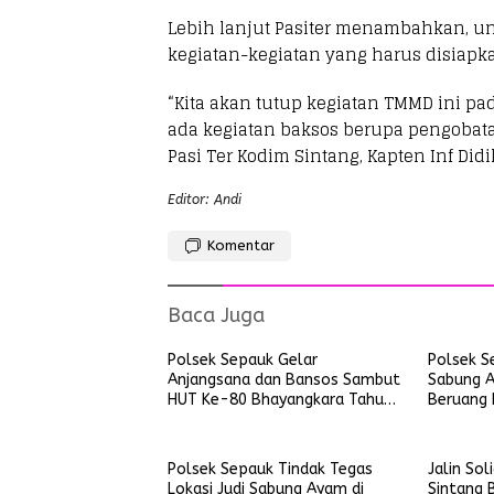
Lebih lanjut Pasiter menambahkan, u
kegiatan-kegiatan yang harus disiapka
“Kita akan tutup kegiatan TMMD ini pad
ada kegiatan baksos berupa pengobata
Pasi Ter Kodim Sintang, Kapten Inf Di
Editor: Andi
Komentar
Baca Juga
Polsek Sepauk Gelar
Polsek S
Anjangsana dan Bansos Sambut
Sabung A
HUT Ke-80 Bhayangkara Tahun
Beruang 
2026
Kayu Lap
Polsek Sepauk Tindak Tegas
Jalin Sol
Lokasi Judi Sabung Ayam di
Sintang B