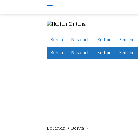
Langsung
ke
konten
Berita
Nasional
Kalbar
Sintang
Berita
Nasional
Kalbar
Sintang
Beranda
Berita