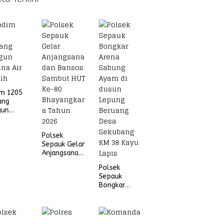
im 1205
ang
gun
na Air
ih
Polsek
Sepauk Gelar
Anjangsana
dan Bansos
Polsek
Sambut HUT
Sepauk
Ke-80
Bongkar
Bhayangkara
Arena Sabung
Tahun 2026
Ayam di
dusun Lepung