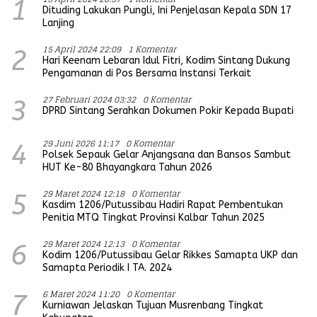
1
Dituding Lakukan Pungli, Ini Penjelasan Kepala SDN 17
Lanjing
15 April 2024 22:09
1 Komentar
2
Hari Keenam Lebaran Idul Fitri, Kodim Sintang Dukung
Pengamanan di Pos Bersama Instansi Terkait
27 Februari 2024 03:32
0 Komentar
3
DPRD Sintang Serahkan Dokumen Pokir Kepada Bupati
29 Juni 2026 11:17
0 Komentar
4
Polsek Sepauk Gelar Anjangsana dan Bansos Sambut
HUT Ke-80 Bhayangkara Tahun 2026
29 Maret 2024 12:18
0 Komentar
5
Kasdim 1206/Putussibau Hadiri Rapat Pembentukan
Penitia MTQ Tingkat Provinsi Kalbar Tahun 2025
29 Maret 2024 12:13
0 Komentar
6
Kodim 1206/Putussibau Gelar Rikkes Samapta UKP dan
Samapta Periodik I TA. 2024
6 Maret 2024 11:20
0 Komentar
7
Kurniawan Jelaskan Tujuan Musrenbang Tingkat