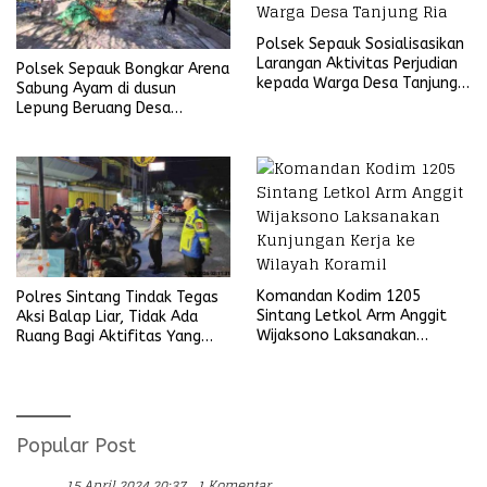
Polsek Sepauk Sosialisasikan
Larangan Aktivitas Perjudian
Polsek Sepauk Bongkar Arena
kepada Warga Desa Tanjung
Sabung Ayam di dusun
Ria
Lepung Beruang Desa
Sekubang KM 38 Kayu Lapis
Komandan Kodim 1205
Polres Sintang Tindak Tegas
Sintang Letkol Arm Anggit
Aksi Balap Liar, Tidak Ada
Wijaksono Laksanakan
Ruang Bagi Aktifitas Yang
Kunjungan Kerja ke Wilayah
Mengganggu Ketertiban
Koramil
Umum
Popular Post
15 April 2024 20:37
1 Komentar