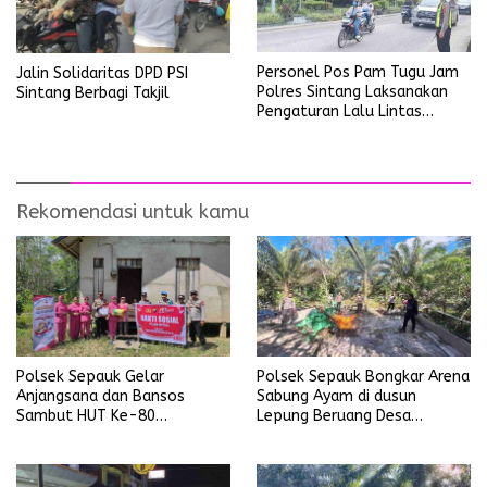
Personel Pos Pam Tugu Jam
Jalin Solidaritas DPD PSI
Polres Sintang Laksanakan
Sintang Berbagi Takjil
Pengaturan Lalu Lintas
Operasi Ketupat Kapuas
2026
Rekomendasi untuk kamu
Polsek Sepauk Gelar
Polsek Sepauk Bongkar Arena
Anjangsana dan Bansos
Sabung Ayam di dusun
Sambut HUT Ke-80
Lepung Beruang Desa
Bhayangkara Tahun 2026
Sekubang KM 38 Kayu Lapis