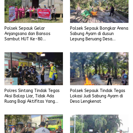
Polsek Sepauk Gelar
Polsek Sepauk Bongkar Arena
Anjangsana dan Bansos
Sabung Ayam di dusun
Sambut HUT Ke-80
Lepung Beruang Desa
Bhayangkara Tahun 2026
Sekubang KM 38 Kayu Lapis
Polres Sintang Tindak Tegas
Polsek Sepauk Tindak Tegas
Aksi Balap Liar, Tidak Ada
Lokasi Judi Sabung Ayam di
Ruang Bagi Aktifitas Yang
Desa Lengkenat
Mengganggu Ketertiban
Umum