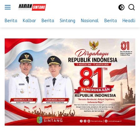
Langsung
ke
konten
Berita
Kalbar
Berita
Sintang
Nasional
Berita
Headlin