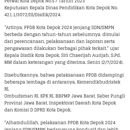
Perwal Kota Depok No.57 Tahun 2023
Keputusan Kepala Dinas Pendidikan Kota Depok No.
421.1/3072/III/Disdik/2024.
“Artinya, PPDB Kota Depok 2024 jenjang SDN/SMPN
berbeda dengan tahun-tahun sebelumnya, dimulai
dari perencanaan, pelaksanaan dan laporan serta
pengawasan dilakukan berbagai pihak terkait,” ujar
Kepala Disdik Kota Depok, Siti Chaerijah Aurijah, S.Pd,
MM dalam keterangan yang diterima, Senin (2/7/2024).
Disebutkannya, bahwa pelaksanaan PPDB didampingi
beberapa lembaga di antaranya, Kemendikbudristek
RI,
Ombudsman RI, KPK RI, BBPMP Jawa Barat, Saber Pungli
Provinsi Jawa Barat, Inspektorat Daerah Kota Depok
dan Komisi D DPRD Kota Depok.
“Alhamdulillah, pelaksanan PPDB Kota Depok 2024
jenjang SDN/SMPN berlangsung kondusif dan lebih