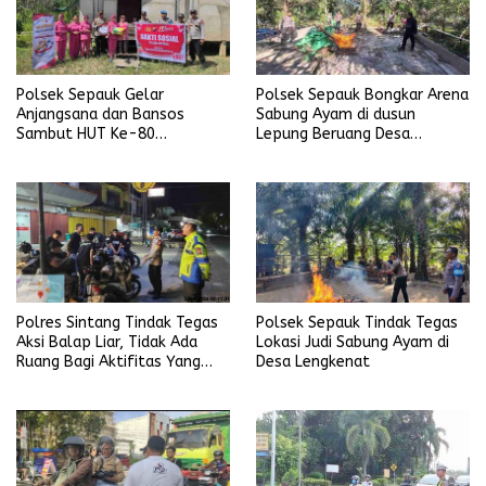
Polsek Sepauk Gelar
Polsek Sepauk Bongkar Arena
Anjangsana dan Bansos
Sabung Ayam di dusun
Sambut HUT Ke-80
Lepung Beruang Desa
Bhayangkara Tahun 2026
Sekubang KM 38 Kayu Lapis
Polres Sintang Tindak Tegas
Polsek Sepauk Tindak Tegas
Aksi Balap Liar, Tidak Ada
Lokasi Judi Sabung Ayam di
Ruang Bagi Aktifitas Yang
Desa Lengkenat
Mengganggu Ketertiban
Umum