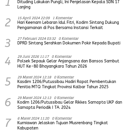
1
Dituding Lakukan Pungli, Ini Penjelasan Kepala SDN 17
Lanjing
15 April 2024 22:09
1 Komentar
2
Hari Keenam Lebaran Idul Fitri, Kodim Sintang Dukung
Pengamanan di Pos Bersama Instansi Terkait
27 Februari 2024 03:32
0 Komentar
3
DPRD Sintang Serahkan Dokumen Pokir Kepada Bupati
29 Juni 2026 11:17
0 Komentar
4
Polsek Sepauk Gelar Anjangsana dan Bansos Sambut
HUT Ke-80 Bhayangkara Tahun 2026
29 Maret 2024 12:18
0 Komentar
5
Kasdim 1206/Putussibau Hadiri Rapat Pembentukan
Penitia MTQ Tingkat Provinsi Kalbar Tahun 2025
29 Maret 2024 12:13
0 Komentar
6
Kodim 1206/Putussibau Gelar Rikkes Samapta UKP dan
Samapta Periodik I TA. 2024
6 Maret 2024 11:20
0 Komentar
7
Kurniawan Jelaskan Tujuan Musrenbang Tingkat
Kabupaten