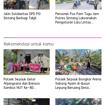
Personel Pos Pam Tugu Jam
Jalin Solidaritas DPD PSI
Polres Sintang Laksanakan
Sintang Berbagi Takjil
Pengaturan Lalu Lintas
Operasi Ketupat Kapuas
2026
Rekomendasi untuk kamu
Polsek Sepauk Gelar
Polsek Sepauk Bongkar Arena
Anjangsana dan Bansos
Sabung Ayam di dusun
Sambut HUT Ke-80
Lepung Beruang Desa
Bhayangkara Tahun 2026
Sekubang KM 38 Kayu Lapis