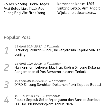
Komandan Kodim 1205
Polres Sintang Tindak Tegas
Sintang Letkol Arm Anggit
Aksi Balap Liar, Tidak Ada
Wijaksono Laksanakan
Ruang Bagi Aktifitas Yang
Kunjungan Kerja ke Wilayah
Mengganggu Ketertiban
Koramil
Umum
Popular Post
15 April 2024 20:37
1 Komentar
1
Dituding Lakukan Pungli, Ini Penjelasan Kepala SDN 17
Lanjing
15 April 2024 22:09
1 Komentar
2
Hari Keenam Lebaran Idul Fitri, Kodim Sintang Dukung
Pengamanan di Pos Bersama Instansi Terkait
27 Februari 2024 03:32
0 Komentar
3
DPRD Sintang Serahkan Dokumen Pokir Kepada Bupati
29 Juni 2026 11:17
0 Komentar
4
Polsek Sepauk Gelar Anjangsana dan Bansos Sambut
HUT Ke-80 Bhayangkara Tahun 2026