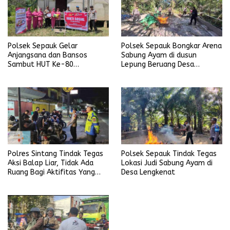
Polsek Sepauk Gelar
Polsek Sepauk Bongkar Arena
Anjangsana dan Bansos
Sabung Ayam di dusun
Sambut HUT Ke-80
Lepung Beruang Desa
Bhayangkara Tahun 2026
Sekubang KM 38 Kayu Lapis
Polres Sintang Tindak Tegas
Polsek Sepauk Tindak Tegas
Aksi Balap Liar, Tidak Ada
Lokasi Judi Sabung Ayam di
Ruang Bagi Aktifitas Yang
Desa Lengkenat
Mengganggu Ketertiban
Umum