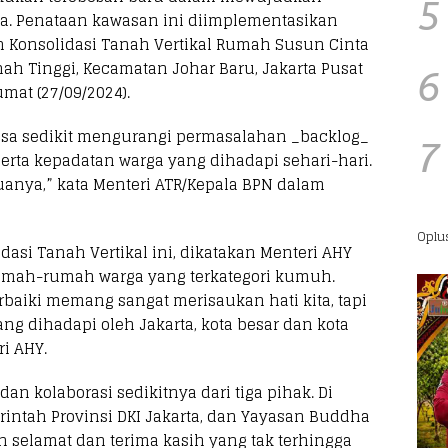
5
. Penataan kawasan ini diimplementasikan
 Konsolidasi Tanah Vertikal Rumah Susun Cinta
ah Tinggi, Kecamatan Johar Baru, Jakarta Pusat
6
at (27/09/2024).
isa sedikit mengurangi permasalahan _backlog_
7
ta kepadatan warga yang dihadapi sehari-hari.
anya,” kata Menteri ATR/Kepala BPN dalam
Oplu
si Tanah Vertikal ini, dikatakan Menteri AHY
umah-rumah warga yang terkategori kumuh.
perbaiki memang sangat merisaukan hati kita, tapi
g dihadapi oleh Jakarta, kota besar dan kota
i AHY.
dan kolaborasi sedikitnya dari tiga pihak. Di
intah Provinsi DKI Jakarta, dan Yayasan Buddha
 selamat dan terima kasih yang tak terhingga