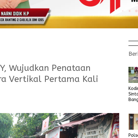
Ber
Y, Wujudkan Penataan
 Vertikal Pertama Kali
Kod
Sint
Ban
Sara
Bers
Pols