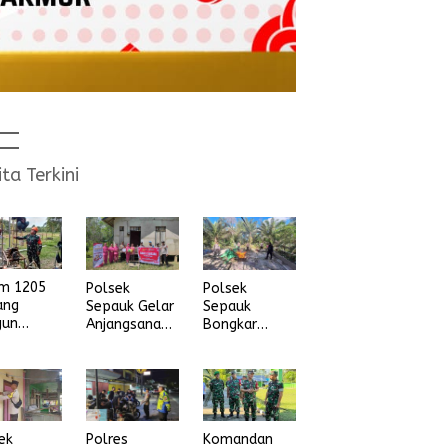
ita Terkini
im 1205
Polsek
Polsek
ang
Sepauk Gelar
Sepauk
gun
Anjangsana
Bongkar
na Air
dan Bansos
Arena Sabung
ih
Sambut HUT
Ayam di
Ke-80
dusun Lepung
Bhayangkara
Beruang Desa
Tahun 2026
Sekubang KM
38 Kayu Lapis
ek
Komandan
Polres