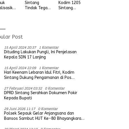
auk
Kodim 1205
Sintang
alisasikan
Sintang
Tindak Tegas
ngan
Letkol Arm
Aksi Balap
vitas
Anggit
Liar, Tidak
udian
Wijaksono
Ada Ruang
ada
Laksanakan
Bagi Aktifitas
ga Desa
Kunjungan
Yang
ular Post
ung Ria
Kerja ke
Mengganggu
Wilayah
Ketertiban
15 April 2024 20:37
1 Komentar
Koramil
Umum
Dituding Lakukan Pungli, Ini Penjelasan
Kepala SDN 17 Lanjing
15 April 2024 22:09
1 Komentar
Hari Keenam Lebaran Idul Fitri, Kodim
Sintang Dukung Pengamanan di Pos
Bersama Instansi Terkait
27 Februari 2024 03:32
0 Komentar
DPRD Sintang Serahkan Dokumen Pokir
Kepada Bupati
29 Juni 2026 11:17
0 Komentar
Polsek Sepauk Gelar Anjangsana dan
Bansos Sambut HUT Ke-80 Bhayangkara
Tahun 2026