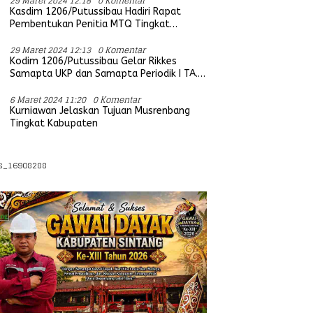
29 Maret 2024 12:18
0 Komentar
Kasdim 1206/Putussibau Hadiri Rapat
Pembentukan Penitia MTQ Tingkat
Provinsi Kalbar Tahun 2025
29 Maret 2024 12:13
0 Komentar
Kodim 1206/Putussibau Gelar Rikkes
Samapta UKP dan Samapta Periodik I TA.
2024
6 Maret 2024 11:20
0 Komentar
Kurniawan Jelaskan Tujuan Musrenbang
Tingkat Kabupaten
s_16908288