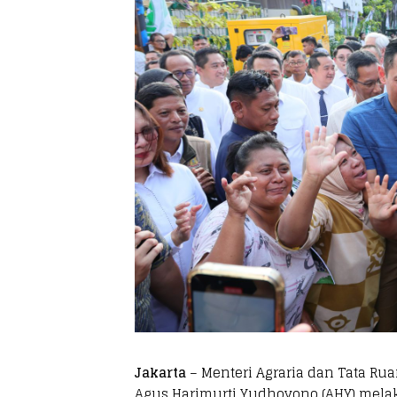
Jakarta
– Menteri Agraria dan Tata Ru
Agus Harimurti Yudhoyono (AHY) mel