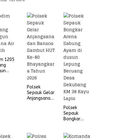
im 1205
ang
gun
na Air
ih
Polsek
Sepauk Gelar
Anjangsana
dan Bansos
Polsek
Sambut HUT
Sepauk
Ke-80
Bongkar
Bhayangkara
Arena Sabung
Tahun 2026
Ayam di
dusun Lepung