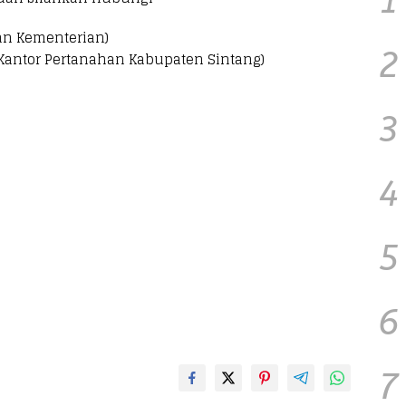
1
an Kementerian)
2
 Kantor Pertanahan Kabupaten Sintang)
3
4
5
6
7