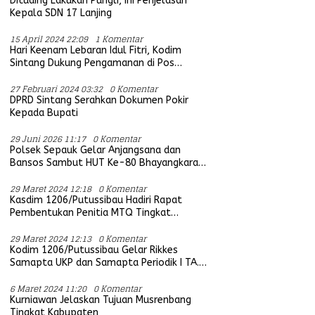
Dituding Lakukan Pungli, Ini Penjelasan
Kepala SDN 17 Lanjing
15 April 2024 22:09
1 Komentar
Hari Keenam Lebaran Idul Fitri, Kodim
Sintang Dukung Pengamanan di Pos
Bersama Instansi Terkait
27 Februari 2024 03:32
0 Komentar
DPRD Sintang Serahkan Dokumen Pokir
Kepada Bupati
29 Juni 2026 11:17
0 Komentar
Polsek Sepauk Gelar Anjangsana dan
Bansos Sambut HUT Ke-80 Bhayangkara
Tahun 2026
29 Maret 2024 12:18
0 Komentar
Kasdim 1206/Putussibau Hadiri Rapat
Pembentukan Penitia MTQ Tingkat
Provinsi Kalbar Tahun 2025
29 Maret 2024 12:13
0 Komentar
Kodim 1206/Putussibau Gelar Rikkes
Samapta UKP dan Samapta Periodik I TA.
2024
6 Maret 2024 11:20
0 Komentar
Kurniawan Jelaskan Tujuan Musrenbang
Tingkat Kabupaten