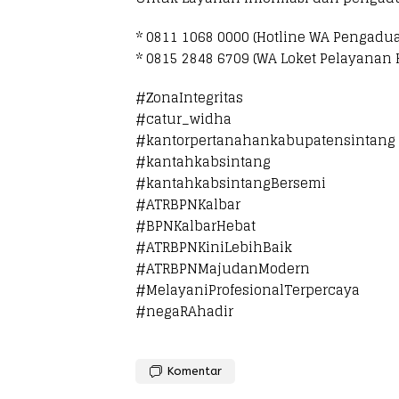
* 0811 1068 0000 (Hotline WA Pengadu
* 0815 2848 6709 (WA Loket Pelayanan
#ZonaIntegritas
#catur_widha
#kantorpertanahankabupatensintang
#kantahkabsintang
#kantahkabsintangBersemi
#ATRBPNKalbar
#BPNKalbarHebat
#ATRBPNKiniLebihBaik
#ATRBPNMajudanModern
#MelayaniProfesionalTerpercaya
#negaRAhadir
Komentar