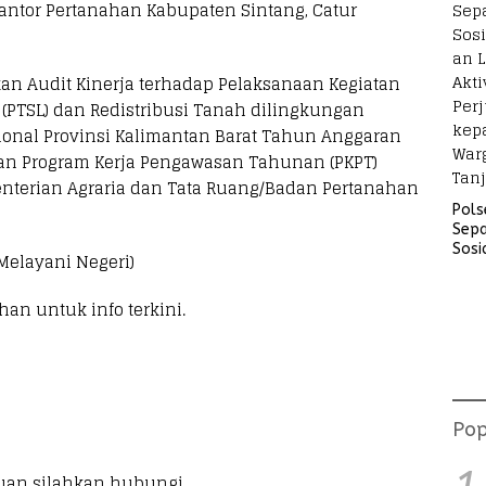
Kantor Pertanahan Kabupaten Sintang, Catur
an Audit Kinerja terhadap Pelaksanaan Kegiatan
(PTSL) dan Redistribusi Tanah dilingkungan
onal Provinsi Kalimantan Barat Tahun Anggaran
rkan Program Kerja Pengawasan Tahunan (PKPT)
nterian Agraria dan Tata Ruang/Badan Pertanahan
Pols
Sep
Sosi
Melayani Negeri)
Lara
Akti
han untuk info terkini.
Perj
kep
War
Tanj
Pop
uan silahkan hubungi