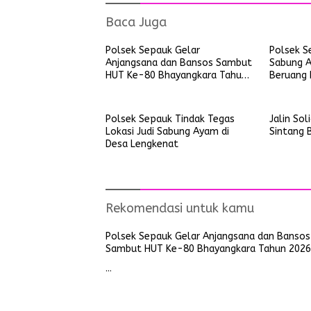
Baca Juga
Polsek Sepauk Gelar
Polsek S
Anjangsana dan Bansos Sambut
Sabung A
HUT Ke-80 Bhayangkara Tahun
Beruang 
2026
Kayu Lap
Polsek Sepauk Tindak Tegas
Jalin Sol
Lokasi Judi Sabung Ayam di
Sintang B
Desa Lengkenat
Rekomendasi untuk kamu
Polsek Sepauk Gelar Anjangsana dan Bansos
Sambut HUT Ke-80 Bhayangkara Tahun 2026
…