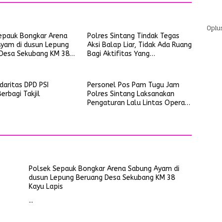
Oplu
epauk Bongkar Arena
Polres Sintang Tindak Tegas
yam di dusun Lepung
Aksi Balap Liar, Tidak Ada Ruang
Desa Sekubang KM 38
Bagi Aktifitas Yang
is
Mengganggu Ketertiban Umum
idaritas DPD PSI
Personel Pos Pam Tugu Jam
erbagi Takjil
Polres Sintang Laksanakan
Pengaturan Lalu Lintas Operasi
Ketupat Kapuas 2026
Polsek Sepauk Bongkar Arena Sabung Ayam di
dusun Lepung Beruang Desa Sekubang KM 38
Kayu Lapis
…