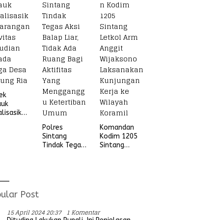
Beruang Desa
Sekubang KM
38 Kayu Lapis
ek
auk
alisasikan
ngan
Polres
Komandan
vitas
Sintang
Kodim 1205
udian
Tindak Tegas
Sintang
ada
Aksi Balap
Letkol Arm
ga Desa
Liar, Tidak
Anggit
ung Ria
Ada Ruang
Wijaksono
Bagi Aktifitas
Laksanakan
Yang
Kunjungan
ular Post
Mengganggu
Kerja ke
Ketertiban
Wilayah
15 April 2024 20:37
1 Komentar
Umum
Koramil