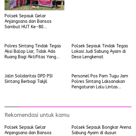
Polsek Sepauk Gelar
Anjangsana dan Bansos
Sambut HUT Ke-80
Bhayangkara Tahun 2026
Polres Sintang Tindak Tegas
Polsek Sepauk Tindak Tegas
Aksi Balap Liar, Tidak Ada
Lokasi Judi Sabung Ayam di
Ruang Bagi Aktifitas Yang
Desa Lengkenat
Mengganggu Ketertiban
Umum
Jalin Solidaritas DPD PSI
Personel Pos Pam Tugu Jam
Sintang Berbagi Takjil
Polres Sintang Laksanakan
Pengaturan Lalu Lintas
Operasi Ketupat Kapuas
2026
Rekomendasi untuk kamu
Polsek Sepauk Gelar
Polsek Sepauk Bongkar Arena
Anjangsana dan Bansos
Sabung Ayam di dusun