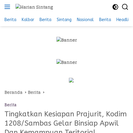
Langsung
ke
konten
Berita
Kalbar
Berita
Sintang
Nasional
Berita
Headlin
Beranda
Berita
Berita
Tingkatkan Kesiapan Prajurit, Kodim
1208/Sambas Gelar Binsiap Apwil
Dan Kemampuan Teritorial