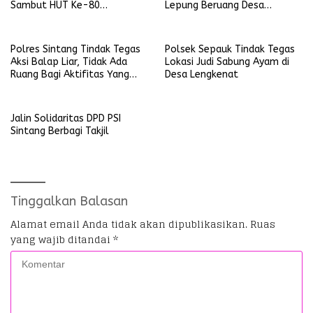
Sambut HUT Ke-80
Lepung Beruang Desa
Bhayangkara Tahun 2026
Sekubang KM 38 Kayu Lapis
Polres Sintang Tindak Tegas
Polsek Sepauk Tindak Tegas
Aksi Balap Liar, Tidak Ada
Lokasi Judi Sabung Ayam di
Ruang Bagi Aktifitas Yang
Desa Lengkenat
Mengganggu Ketertiban
Umum
Jalin Solidaritas DPD PSI
Sintang Berbagi Takjil
Tinggalkan Balasan
Alamat email Anda tidak akan dipublikasikan.
Ruas
yang wajib ditandai
*