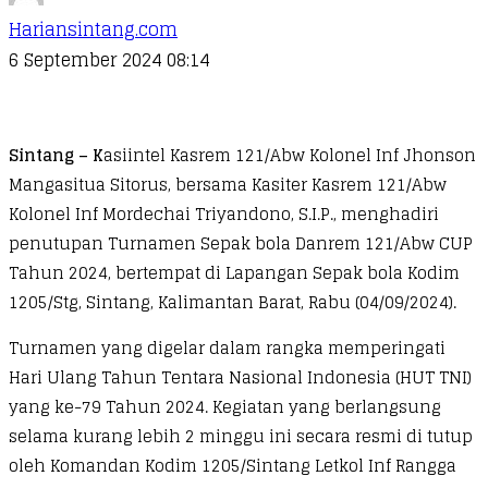
Hariansintang.com
6 September 2024 08:14
Sintang – K
asiintel Kasrem 121/Abw Kolonel Inf Jhonson
Mangasitua Sitorus, bersama Kasiter Kasrem 121/Abw
Kolonel Inf Mordechai Triyandono, S.I.P., menghadiri
penutupan Turnamen Sepak bola Danrem 121/Abw CUP
Tahun 2024, bertempat di Lapangan Sepak bola Kodim
1205/Stg, Sintang, Kalimantan Barat, Rabu (04/09/2024).
Turnamen yang digelar dalam rangka memperingati
Hari Ulang Tahun Tentara Nasional Indonesia (HUT TNI)
yang ke-79 Tahun 2024. Kegiatan yang berlangsung
selama kurang lebih 2 minggu ini secara resmi di tutup
oleh Komandan Kodim 1205/Sintang Letkol Inf Rangga