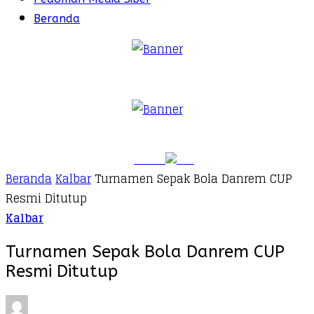
Beranda
Beranda
Kalbar
Turnamen Sepak Bola Danrem CUP
Resmi Ditutup
Kalbar
Turnamen Sepak Bola Danrem CUP
Resmi Ditutup