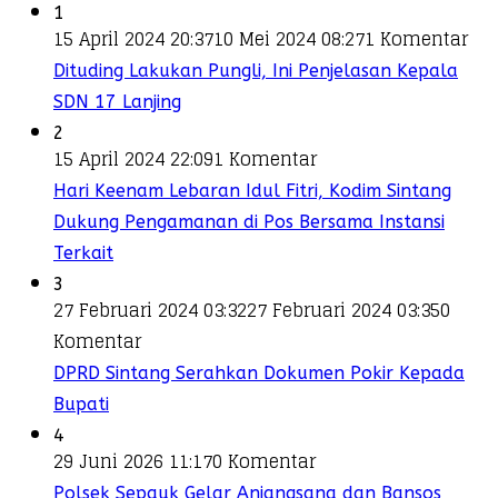
1
15 April 2024 20:37
10 Mei 2024 08:27
1 Komentar
Dituding Lakukan Pungli, Ini Penjelasan Kepala
SDN 17 Lanjing
2
15 April 2024 22:09
1 Komentar
Hari Keenam Lebaran Idul Fitri, Kodim Sintang
Dukung Pengamanan di Pos Bersama Instansi
Terkait
3
27 Februari 2024 03:32
27 Februari 2024 03:35
0
Komentar
DPRD Sintang Serahkan Dokumen Pokir Kepada
Bupati
4
29 Juni 2026 11:17
0 Komentar
Polsek Sepauk Gelar Anjangsana dan Bansos