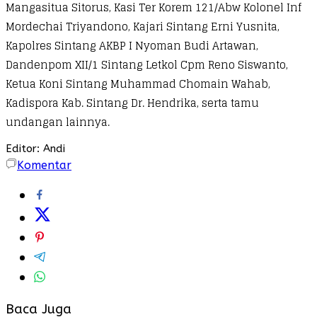
Mangasitua Sitorus, Kasi Ter Korem 121/Abw Kolonel Inf
Mordechai Triyandono, Kajari Sintang Erni Yusnita,
Kapolres Sintang AKBP I Nyoman Budi Artawan,
Dandenpom XII/1 Sintang Letkol Cpm Reno Siswanto,
Ketua Koni Sintang Muhammad Chomain Wahab,
Kadispora Kab. Sintang Dr. Hendrika, serta tamu
undangan lainnya.
Editor: Andi
Komentar
Baca Juga