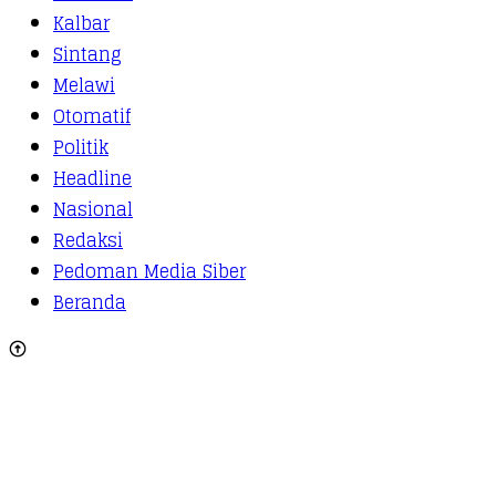
Kalbar
Sintang
Melawi
Otomatif
Politik
Headline
Nasional
Redaksi
Pedoman Media Siber
Beranda