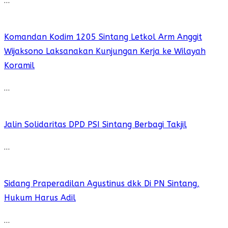
Komandan Kodim 1205 Sintang Letkol Arm Anggit
Wijaksono Laksanakan Kunjungan Kerja ke Wilayah
Koramil
…
Jalin Solidaritas DPD PSI Sintang Berbagi Takjil
…
Sidang Praperadilan Agustinus dkk Di PN Sintang,
Hukum Harus Adil
…