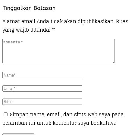
Tinggalkan Balasan
Alamat email Anda tidak akan dipublikasikan.
Ruas
yang wajib ditandai
*
Simpan nama, email, dan situs web saya pada
peramban ini untuk komentar saya berikutnya.