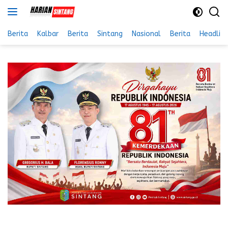
Langsung
ke
konten
Berita
Kalbar
Berita
Sintang
Nasional
Berita
Headlin