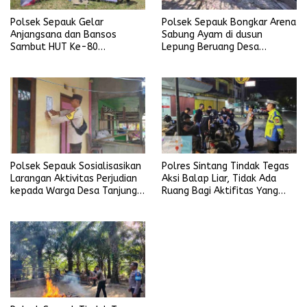
Polsek Sepauk Gelar
Polsek Sepauk Bongkar Arena
Anjangsana dan Bansos
Sabung Ayam di dusun
Sambut HUT Ke-80
Lepung Beruang Desa
Bhayangkara Tahun 2026
Sekubang KM 38 Kayu Lapis
Polsek Sepauk Sosialisasikan
Polres Sintang Tindak Tegas
Larangan Aktivitas Perjudian
Aksi Balap Liar, Tidak Ada
kepada Warga Desa Tanjung
Ruang Bagi Aktifitas Yang
Ria
Mengganggu Ketertiban
Umum