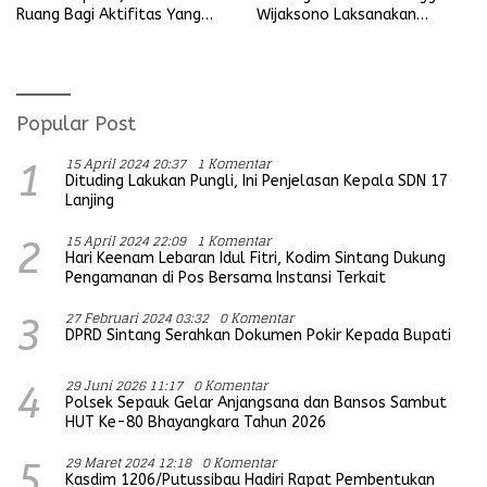
Wijaksono Laksanakan
Ruang Bagi Aktifitas Yang
Kunjungan Kerja ke Wilayah
Mengganggu Ketertiban
Koramil
Umum
Popular Post
15 April 2024 20:37
1 Komentar
1
Dituding Lakukan Pungli, Ini Penjelasan Kepala SDN 17
Lanjing
15 April 2024 22:09
1 Komentar
2
Hari Keenam Lebaran Idul Fitri, Kodim Sintang Dukung
Pengamanan di Pos Bersama Instansi Terkait
27 Februari 2024 03:32
0 Komentar
3
DPRD Sintang Serahkan Dokumen Pokir Kepada Bupati
29 Juni 2026 11:17
0 Komentar
4
Polsek Sepauk Gelar Anjangsana dan Bansos Sambut
HUT Ke-80 Bhayangkara Tahun 2026
29 Maret 2024 12:18
0 Komentar
5
Kasdim 1206/Putussibau Hadiri Rapat Pembentukan