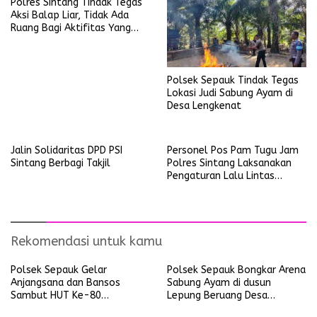
Polres Sintang Tindak Tegas
Aksi Balap Liar, Tidak Ada
Ruang Bagi Aktifitas Yang
Mengganggu Ketertiban
Umum
Polsek Sepauk Tindak Tegas
Lokasi Judi Sabung Ayam di
Desa Lengkenat
Jalin Solidaritas DPD PSI
Personel Pos Pam Tugu Jam
Sintang Berbagi Takjil
Polres Sintang Laksanakan
Pengaturan Lalu Lintas
Operasi Ketupat Kapuas
2026
Rekomendasi untuk kamu
Polsek Sepauk Gelar
Polsek Sepauk Bongkar Arena
Anjangsana dan Bansos
Sabung Ayam di dusun
Sambut HUT Ke-80
Lepung Beruang Desa
Bhayangkara Tahun 2026
Sekubang KM 38 Kayu Lapis