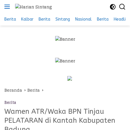
Langsung
ke
konten
Berita
Kalbar
Berita
Sintang
Nasional
Berita
Headlin
Beranda
Berita
Berita
Wamen ATR/Waka BPN Tinjau
PELATARAN di Kantah Kabupaten
Badung