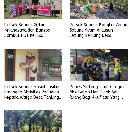
Polsek Sepauk Gelar
Polsek Sepauk Bongkar Arena
Anjangsana dan Bansos
Sabung Ayam di dusun
Sambut HUT Ke-80
Lepung Beruang Desa
Bhayangkara Tahun 2026
Sekubang KM 38 Kayu Lapis
Polsek Sepauk Sosialisasikan
Polres Sintang Tindak Tegas
Larangan Aktivitas Perjudian
Aksi Balap Liar, Tidak Ada
kepada Warga Desa Tanjung
Ruang Bagi Aktifitas Yang
Ria
Mengganggu Ketertiban
Umum