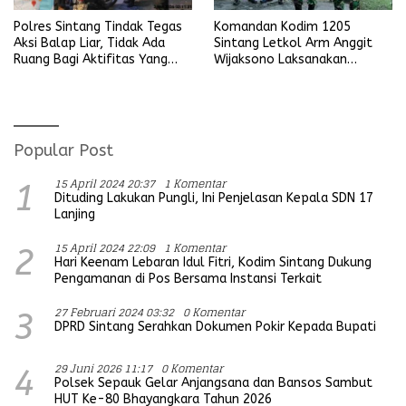
Komandan Kodim 1205
Polres Sintang Tindak Tegas
Sintang Letkol Arm Anggit
Aksi Balap Liar, Tidak Ada
Wijaksono Laksanakan
Ruang Bagi Aktifitas Yang
Kunjungan Kerja ke Wilayah
Mengganggu Ketertiban
Koramil
Umum
Popular Post
15 April 2024 20:37
1 Komentar
1
Dituding Lakukan Pungli, Ini Penjelasan Kepala SDN 17
Lanjing
15 April 2024 22:09
1 Komentar
2
Hari Keenam Lebaran Idul Fitri, Kodim Sintang Dukung
Pengamanan di Pos Bersama Instansi Terkait
27 Februari 2024 03:32
0 Komentar
3
DPRD Sintang Serahkan Dokumen Pokir Kepada Bupati
29 Juni 2026 11:17
0 Komentar
4
Polsek Sepauk Gelar Anjangsana dan Bansos Sambut
HUT Ke-80 Bhayangkara Tahun 2026