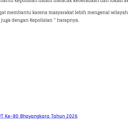
antu Kepolisian dalam melacak keberadaan dari lokasi akti
 sangat membantu karena masyarakat lebih mengenal wilayah
i juga dengan Kepolisian ” harapnya.
UT Ke-80 Bhayangkara Tahun 2026