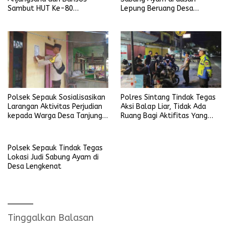
Sambut HUT Ke-80
Lepung Beruang Desa
Bhayangkara Tahun 2026
Sekubang KM 38 Kayu Lapis
Polsek Sepauk Sosialisasikan
Polres Sintang Tindak Tegas
Larangan Aktivitas Perjudian
Aksi Balap Liar, Tidak Ada
kepada Warga Desa Tanjung
Ruang Bagi Aktifitas Yang
Ria
Mengganggu Ketertiban
Umum
Polsek Sepauk Tindak Tegas
Lokasi Judi Sabung Ayam di
Desa Lengkenat
Tinggalkan Balasan