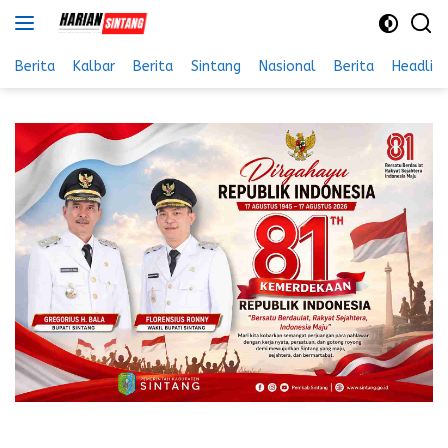
Langsung
ke
konten
Berita
Kalbar
Berita
Sintang
Nasional
Berita
Headlin