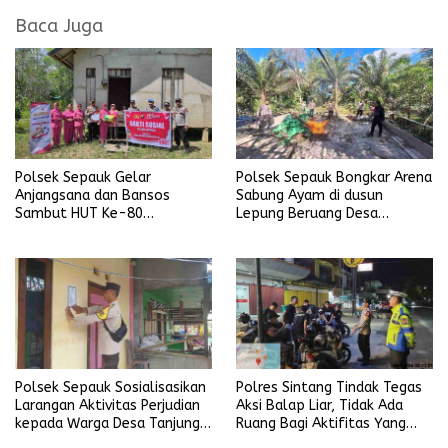
Baca Juga
Polsek Sepauk Gelar
Polsek Sepauk Bongkar Arena
Anjangsana dan Bansos
Sabung Ayam di dusun
Sambut HUT Ke-80
Lepung Beruang Desa
Bhayangkara Tahun 2026
Sekubang KM 38 Kayu Lapis
Polsek Sepauk Sosialisasikan
Polres Sintang Tindak Tegas
Larangan Aktivitas Perjudian
Aksi Balap Liar, Tidak Ada
kepada Warga Desa Tanjung
Ruang Bagi Aktifitas Yang
Ria
Mengganggu Ketertiban