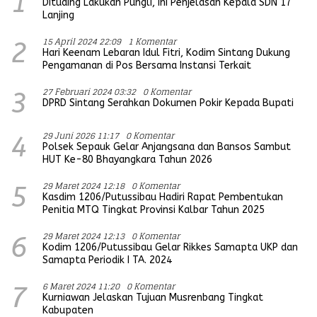
1
Dituding Lakukan Pungli, Ini Penjelasan Kepala SDN 17
Lanjing
15 April 2024 22:09
1 Komentar
2
Hari Keenam Lebaran Idul Fitri, Kodim Sintang Dukung
Pengamanan di Pos Bersama Instansi Terkait
27 Februari 2024 03:32
0 Komentar
3
DPRD Sintang Serahkan Dokumen Pokir Kepada Bupati
29 Juni 2026 11:17
0 Komentar
4
Polsek Sepauk Gelar Anjangsana dan Bansos Sambut
HUT Ke-80 Bhayangkara Tahun 2026
29 Maret 2024 12:18
0 Komentar
5
Kasdim 1206/Putussibau Hadiri Rapat Pembentukan
Penitia MTQ Tingkat Provinsi Kalbar Tahun 2025
29 Maret 2024 12:13
0 Komentar
6
Kodim 1206/Putussibau Gelar Rikkes Samapta UKP dan
Samapta Periodik I TA. 2024
6 Maret 2024 11:20
0 Komentar
7
Kurniawan Jelaskan Tujuan Musrenbang Tingkat
Kabupaten