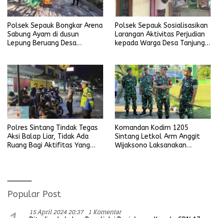
Polsek Sepauk Bongkar Arena
Polsek Sepauk Sosialisasikan
Sabung Ayam di dusun
Larangan Aktivitas Perjudian
Lepung Beruang Desa
kepada Warga Desa Tanjung
Sekubang KM 38 Kayu Lapis
Ria
Komandan Kodim 1205
Polres Sintang Tindak Tegas
Sintang Letkol Arm Anggit
Aksi Balap Liar, Tidak Ada
Wijaksono Laksanakan
Ruang Bagi Aktifitas Yang
Kunjungan Kerja ke Wilayah
Mengganggu Ketertiban
Koramil
Umum
Popular Post
15 April 2024 20:37
1 Komentar