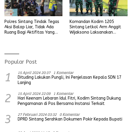
Polres Sintang Tindak Tegas
Komandan Kodim 1205
Aksi Balap Liar, Tidak Ada
Sintang Letkol Arm Anggit
Ruang Bagi Aktifitas Yang
Wijaksono Laksanakan
Mengganggu Ketertiban
Kunjungan Kerja ke Wilayah
Umum
Koramil
Popular Post
15 April 2024 20:37
1 Komentar
1
Dituding Lakukan Pungli, Ini Penjelasan Kepala SDN 17
Lanjing
15 April 2024 22:09
1 Komentar
2
Hari Keenam Lebaran Idul Fitri, Kodim Sintang Dukung
Pengamanan di Pos Bersama Instansi Terkait
27 Februari 2024 03:32
0 Komentar
3
DPRD Sintang Serahkan Dokumen Pokir Kepada Bupati