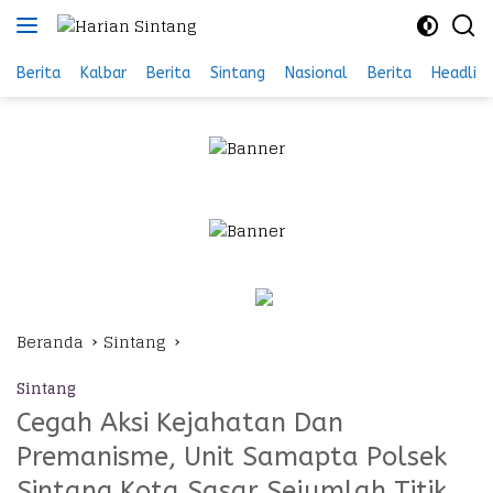
Langsung
ke
konten
Berita
Kalbar
Berita
Sintang
Nasional
Berita
Headlin
Beranda
Sintang
Sintang
Cegah Aksi Kejahatan Dan
Premanisme, Unit Samapta Polsek
Sintang Kota Sasar Sejumlah Titik