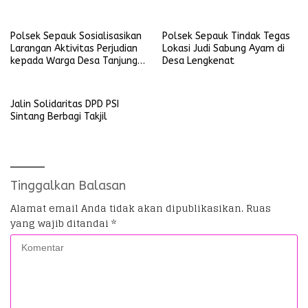
Bhayangkara Tahun 2026
Sekubang KM 38 Kayu Lapis
Polsek Sepauk Sosialisasikan
Polsek Sepauk Tindak Tegas
Larangan Aktivitas Perjudian
Lokasi Judi Sabung Ayam di
kepada Warga Desa Tanjung
Desa Lengkenat
Ria
Jalin Solidaritas DPD PSI
Sintang Berbagi Takjil
Tinggalkan Balasan
Alamat email Anda tidak akan dipublikasikan.
Ruas
yang wajib ditandai
*