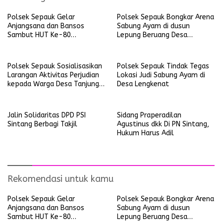
Polsek Sepauk Gelar
Polsek Sepauk Bongkar Arena
Anjangsana dan Bansos
Sabung Ayam di dusun
Sambut HUT Ke-80
Lepung Beruang Desa
Bhayangkara Tahun 2026
Sekubang KM 38 Kayu Lapis
Polsek Sepauk Sosialisasikan
Polsek Sepauk Tindak Tegas
Larangan Aktivitas Perjudian
Lokasi Judi Sabung Ayam di
kepada Warga Desa Tanjung
Desa Lengkenat
Ria
Jalin Solidaritas DPD PSI
Sidang Praperadilan
Sintang Berbagi Takjil
Agustinus dkk Di PN Sintang,
Hukum Harus Adil
Rekomendasi untuk kamu
Polsek Sepauk Gelar
Polsek Sepauk Bongkar Arena
Anjangsana dan Bansos
Sabung Ayam di dusun
Sambut HUT Ke-80
Lepung Beruang Desa