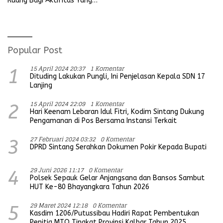
Ruang Bagi Aktifitas Yang
Koramil
Mengganggu Ketertiban
Umum
Popular Post
15 April 2024 20:37
1 Komentar
1
Dituding Lakukan Pungli, Ini Penjelasan Kepala SDN 17
Lanjing
15 April 2024 22:09
1 Komentar
2
Hari Keenam Lebaran Idul Fitri, Kodim Sintang Dukung
Pengamanan di Pos Bersama Instansi Terkait
27 Februari 2024 03:32
0 Komentar
3
DPRD Sintang Serahkan Dokumen Pokir Kepada Bupati
29 Juni 2026 11:17
0 Komentar
4
Polsek Sepauk Gelar Anjangsana dan Bansos Sambut
HUT Ke-80 Bhayangkara Tahun 2026
29 Maret 2024 12:18
0 Komentar
5
Kasdim 1206/Putussibau Hadiri Rapat Pembentukan
Penitia MTQ Tingkat Provinsi Kalbar Tahun 2025