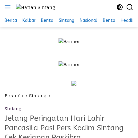
Langsung
ke
konten
Berita
Kalbar
Berita
Sintang
Nasional
Berita
Headlin
Beranda
Sintang
Sintang
Jelang Peringatan Hari Lahir
Pancasila Pasi Pers Kodim Sintang
Cek Kesiapan Paskibra