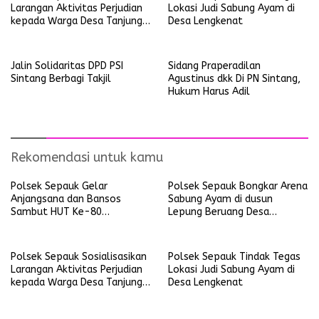
Larangan Aktivitas Perjudian
Lokasi Judi Sabung Ayam di
kepada Warga Desa Tanjung
Desa Lengkenat
Ria
Jalin Solidaritas DPD PSI
Sidang Praperadilan
Sintang Berbagi Takjil
Agustinus dkk Di PN Sintang,
Hukum Harus Adil
Rekomendasi untuk kamu
Polsek Sepauk Gelar
Polsek Sepauk Bongkar Arena
Anjangsana dan Bansos
Sabung Ayam di dusun
Sambut HUT Ke-80
Lepung Beruang Desa
Bhayangkara Tahun 2026
Sekubang KM 38 Kayu Lapis
Polsek Sepauk Sosialisasikan
Polsek Sepauk Tindak Tegas
Larangan Aktivitas Perjudian
Lokasi Judi Sabung Ayam di
kepada Warga Desa Tanjung
Desa Lengkenat
Ria