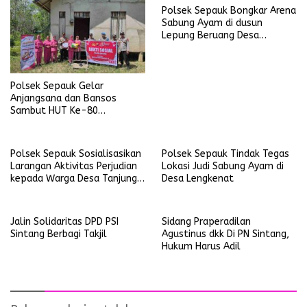
Polsek Sepauk Bongkar Arena
Sabung Ayam di dusun
Lepung Beruang Desa
Sekubang KM 38 Kayu Lapis
Polsek Sepauk Gelar
Anjangsana dan Bansos
Sambut HUT Ke-80
Bhayangkara Tahun 2026
Polsek Sepauk Sosialisasikan
Polsek Sepauk Tindak Tegas
Larangan Aktivitas Perjudian
Lokasi Judi Sabung Ayam di
kepada Warga Desa Tanjung
Desa Lengkenat
Ria
Jalin Solidaritas DPD PSI
Sidang Praperadilan
Sintang Berbagi Takjil
Agustinus dkk Di PN Sintang,
Hukum Harus Adil