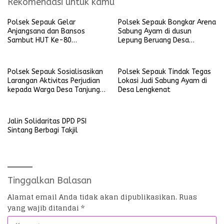
Rekomendasi untuk kamu
Polsek Sepauk Gelar
Polsek Sepauk Bongkar Arena
Anjangsana dan Bansos
Sabung Ayam di dusun
Sambut HUT Ke-80
Lepung Beruang Desa
Bhayangkara Tahun 2026
Sekubang KM 38 Kayu Lapis
Polsek Sepauk Sosialisasikan
Polsek Sepauk Tindak Tegas
Larangan Aktivitas Perjudian
Lokasi Judi Sabung Ayam di
kepada Warga Desa Tanjung
Desa Lengkenat
Ria
Jalin Solidaritas DPD PSI
Sintang Berbagi Takjil
Tinggalkan Balasan
Alamat email Anda tidak akan dipublikasikan.
Ruas
yang wajib ditandai
*