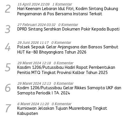
15 April 2024 22:09
1 Komentar
2
Hari Keenam Lebaran Idul Fitri, Kodim Sintang Dukung
Pengamanan di Pos Bersama Instansi Terkait
27 Februari 2024 03:32
0 Komentar
3
DPRD Sintang Serahkan Dokumen Pokir Kepada Bupati
29 Juni 2026 11:17
0 Komentar
4
Polsek Sepauk Gelar Anjangsana dan Bansos Sambut
HUT Ke-80 Bhayangkara Tahun 2026
29 Maret 2024 12:18
0 Komentar
5
Kasdim 1206/Putussibau Hadiri Rapat Pembentukan
Penitia MTQ Tingkat Provinsi Kalbar Tahun 2025
29 Maret 2024 12:13
0 Komentar
6
Kodim 1206/Putussibau Gelar Rikkes Samapta UKP dan
Samapta Periodik I TA. 2024
6 Maret 2024 11:20
0 Komentar
7
Kurniawan Jelaskan Tujuan Musrenbang Tingkat
Kabupaten