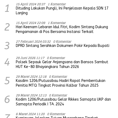
15 April 2024 20:37
1 Komentar
1
Dituding Lakukan Pungli, Ini Penjelasan Kepala SDN 17
Lanjing
15 April 2024 22:09
1 Komentar
2
Hari Keenam Lebaran Idul Fitri, Kodim Sintang Dukung
Pengamanan di Pos Bersama Instansi Terkait
27 Februari 2024 03:32
0 Komentar
3
DPRD Sintang Serahkan Dokumen Pokir Kepada Bupati
29 Juni 2026 11:17
0 Komentar
4
Polsek Sepauk Gelar Anjangsana dan Bansos Sambut
HUT Ke-80 Bhayangkara Tahun 2026
29 Maret 2024 12:18
0 Komentar
5
Kasdim 1206/Putussibau Hadiri Rapat Pembentukan
Penitia MTQ Tingkat Provinsi Kalbar Tahun 2025
29 Maret 2024 12:13
0 Komentar
6
Kodim 1206/Putussibau Gelar Rikkes Samapta UKP dan
Samapta Periodik I TA. 2024
6 Maret 2024 11:20
0 Komentar