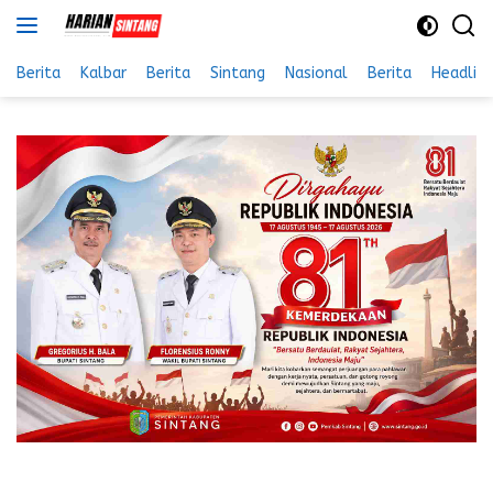
Langsung
ke
konten
Berita
Kalbar
Berita
Sintang
Nasional
Berita
Headlin