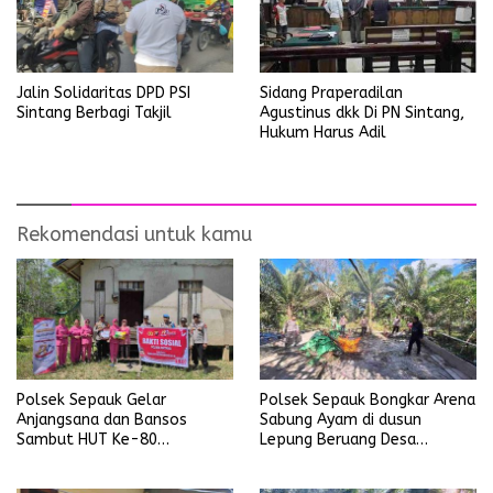
Sidang Praperadilan
Jalin Solidaritas DPD PSI
Agustinus dkk Di PN Sintang,
Sintang Berbagi Takjil
Hukum Harus Adil
Rekomendasi untuk kamu
Polsek Sepauk Gelar
Polsek Sepauk Bongkar Arena
Anjangsana dan Bansos
Sabung Ayam di dusun
Sambut HUT Ke-80
Lepung Beruang Desa
Bhayangkara Tahun 2026
Sekubang KM 38 Kayu Lapis