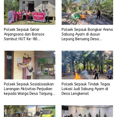
Polsek Sepauk Gelar
Polsek Sepauk Bongkar Arena
Anjangsana dan Bansos
Sabung Ayam di dusun
Sambut HUT Ke-80
Lepung Beruang Desa
Bhayangkara Tahun 2026
Sekubang KM 38 Kayu Lapis
Polsek Sepauk Sosialisasikan
Polsek Sepauk Tindak Tegas
Larangan Aktivitas Perjudian
Lokasi Judi Sabung Ayam di
kepada Warga Desa Tanjung
Desa Lengkenat
Ria