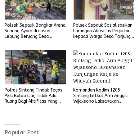
Polsek Sepauk Bongkar Arena
Polsek Sepauk Sosialisasikan
Sabung Ayam di dusun
Larangan Aktivitas Perjudian
Lepung Beruang Desa
kepada Warga Desa Tanjung
Sekubang KM 38 Kayu Lapis
Ria
Komandan Kodim 1205
Polres Sintang Tindak Tegas
Sintang Letkol Arm Anggit
Aksi Balap Liar, Tidak Ada
Wijaksono Laksanakan
Ruang Bagi Aktifitas Yang
Kunjungan Kerja ke Wilayah
Mengganggu Ketertiban
Koramil
Umum
Popular Post