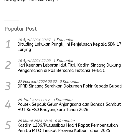
Koramil
Mengganggu Ketertiban
Umum
Popular Post
15 April 2024 20:37
1 Komentar
1
Dituding Lakukan Pungli, Ini Penjelasan Kepala SDN 17
Lanjing
15 April 2024 22:09
1 Komentar
2
Hari Keenam Lebaran Idul Fitri, Kodim Sintang Dukung
Pengamanan di Pos Bersama Instansi Terkait
27 Februari 2024 03:32
0 Komentar
3
DPRD Sintang Serahkan Dokumen Pokir Kepada Bupati
29 Juni 2026 11:17
0 Komentar
4
Polsek Sepauk Gelar Anjangsana dan Bansos Sambut
HUT Ke-80 Bhayangkara Tahun 2026
29 Maret 2024 12:18
0 Komentar
5
Kasdim 1206/Putussibau Hadiri Rapat Pembentukan
Penitia MTQ Tingkat Provinsi Kalbar Tahun 2025