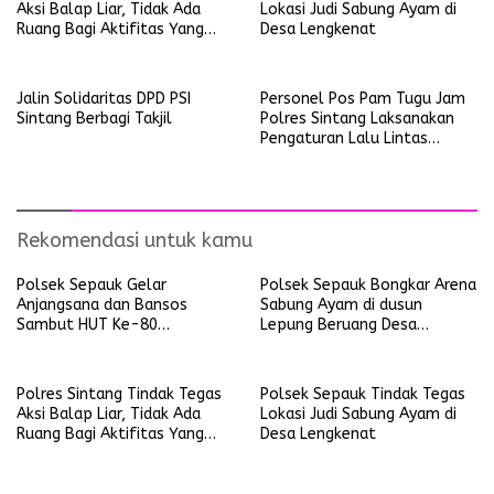
Aksi Balap Liar, Tidak Ada
Lokasi Judi Sabung Ayam di
Ruang Bagi Aktifitas Yang
Desa Lengkenat
Mengganggu Ketertiban
Umum
Jalin Solidaritas DPD PSI
Personel Pos Pam Tugu Jam
Sintang Berbagi Takjil
Polres Sintang Laksanakan
Pengaturan Lalu Lintas
Operasi Ketupat Kapuas
2026
Rekomendasi untuk kamu
Polsek Sepauk Gelar
Polsek Sepauk Bongkar Arena
Anjangsana dan Bansos
Sabung Ayam di dusun
Sambut HUT Ke-80
Lepung Beruang Desa
Bhayangkara Tahun 2026
Sekubang KM 38 Kayu Lapis
Polres Sintang Tindak Tegas
Polsek Sepauk Tindak Tegas
Aksi Balap Liar, Tidak Ada
Lokasi Judi Sabung Ayam di
Ruang Bagi Aktifitas Yang
Desa Lengkenat
Mengganggu Ketertiban
Umum