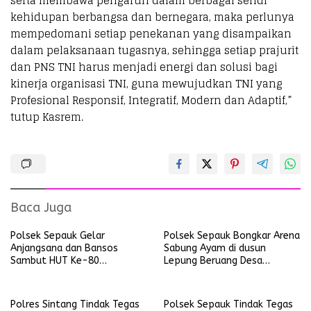
serta membawa pengaruh dalam berbagai sendi
kehidupan berbangsa dan bernegara, maka perlunya
mempedomani setiap penekanan yang disampaikan
dalam pelaksanaan tugasnya, sehingga setiap prajurit
dan PNS TNI harus menjadi energi dan solusi bagi
kinerja organisasi TNI, guna mewujudkan TNI yang
Profesional Responsif, Integratif, Modern dan Adaptif,”
tutup Kasrem.
Baca Juga
Polsek Sepauk Gelar
Polsek Sepauk Bongkar Arena
Anjangsana dan Bansos
Sabung Ayam di dusun
Sambut HUT Ke-80
Lepung Beruang Desa
Bhayangkara Tahun 2026
Sekubang KM 38 Kayu Lapis
Polres Sintang Tindak Tegas
Polsek Sepauk Tindak Tegas