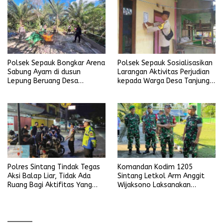
Polsek Sepauk Bongkar Arena
Polsek Sepauk Sosialisasikan
Sabung Ayam di dusun
Larangan Aktivitas Perjudian
Lepung Beruang Desa
kepada Warga Desa Tanjung
Sekubang KM 38 Kayu Lapis
Ria
Polres Sintang Tindak Tegas
Komandan Kodim 1205
Aksi Balap Liar, Tidak Ada
Sintang Letkol Arm Anggit
Ruang Bagi Aktifitas Yang
Wijaksono Laksanakan
Mengganggu Ketertiban
Kunjungan Kerja ke Wilayah
Umum
Koramil