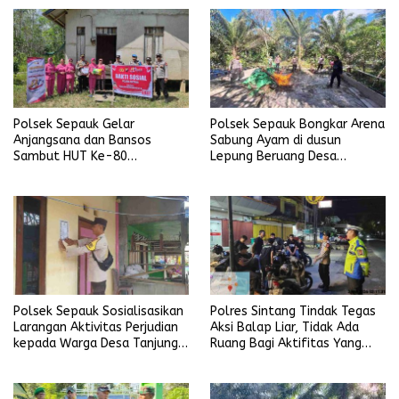
Polsek Sepauk Gelar
Polsek Sepauk Bongkar Arena
Anjangsana dan Bansos
Sabung Ayam di dusun
Sambut HUT Ke-80
Lepung Beruang Desa
Bhayangkara Tahun 2026
Sekubang KM 38 Kayu Lapis
Polsek Sepauk Sosialisasikan
Polres Sintang Tindak Tegas
Larangan Aktivitas Perjudian
Aksi Balap Liar, Tidak Ada
kepada Warga Desa Tanjung
Ruang Bagi Aktifitas Yang
Ria
Mengganggu Ketertiban
Umum