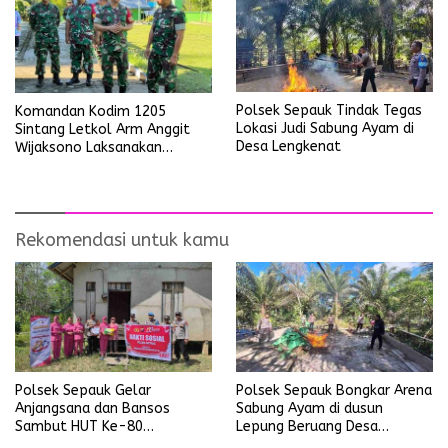
Polsek Sepauk Tindak Tegas
Komandan Kodim 1205
Lokasi Judi Sabung Ayam di
Sintang Letkol Arm Anggit
Desa Lengkenat
Wijaksono Laksanakan
Kunjungan Kerja ke Wilayah
Koramil
Rekomendasi untuk kamu
Polsek Sepauk Gelar
Polsek Sepauk Bongkar Arena
Anjangsana dan Bansos
Sabung Ayam di dusun
Sambut HUT Ke-80
Lepung Beruang Desa
Bhayangkara Tahun 2026
Sekubang KM 38 Kayu Lapis