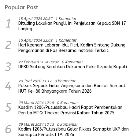
Popular Post
15 April 2024 20:37
1 Komentar
1
Dituding Lakukan Pungli, Ini Penjelasan Kepala SDN 17
Lanjing
15 April 2024 22:09
1 Komentar
2
Hari Keenam Lebaran Idul Fitri, Kodim Sintang Dukung
Pengamanan di Pos Bersama Instansi Terkait
27 Februari 2024 03:32
0 Komentar
3
DPRD Sintang Serahkan Dokumen Pokir Kepada Bupati
29 Juni 2026 11:17
0 Komentar
4
Polsek Sepauk Gelar Anjangsana dan Bansos Sambut
HUT Ke-80 Bhayangkara Tahun 2026
29 Maret 2024 12:18
0 Komentar
5
Kasdim 1206/Putussibau Hadiri Rapat Pembentukan
Penitia MTQ Tingkat Provinsi Kalbar Tahun 2025
29 Maret 2024 12:13
0 Komentar
6
Kodim 1206/Putussibau Gelar Rikkes Samapta UKP dan
Samapta Periodik I TA. 2024