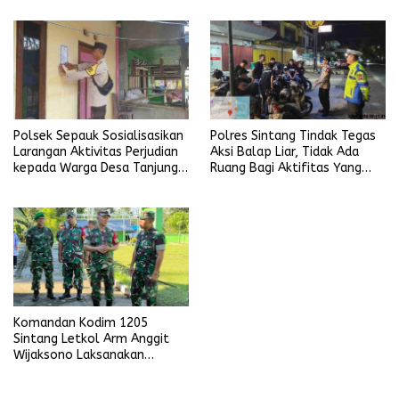
Polsek Sepauk Sosialisasikan
Polres Sintang Tindak Tegas
Larangan Aktivitas Perjudian
Aksi Balap Liar, Tidak Ada
kepada Warga Desa Tanjung
Ruang Bagi Aktifitas Yang
Ria
Mengganggu Ketertiban
Umum
Komandan Kodim 1205
Sintang Letkol Arm Anggit
Wijaksono Laksanakan
Kunjungan Kerja ke Wilayah
Koramil