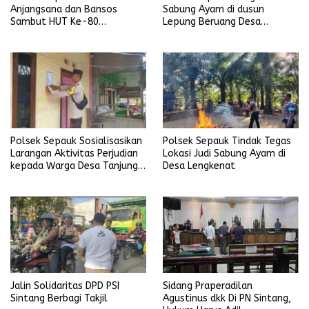
Anjangsana dan Bansos
Sabung Ayam di dusun
Sambut HUT Ke-80
Lepung Beruang Desa
Bhayangkara Tahun 2026
Sekubang KM 38 Kayu Lapis
Polsek Sepauk Sosialisasikan
Polsek Sepauk Tindak Tegas
Larangan Aktivitas Perjudian
Lokasi Judi Sabung Ayam di
kepada Warga Desa Tanjung
Desa Lengkenat
Ria
Sidang Praperadilan
Jalin Solidaritas DPD PSI
Agustinus dkk Di PN Sintang,
Sintang Berbagi Takjil