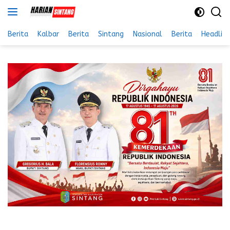
Langsung
ke
konten
Berita
Kalbar
Berita
Sintang
Nasional
Berita
Headlin