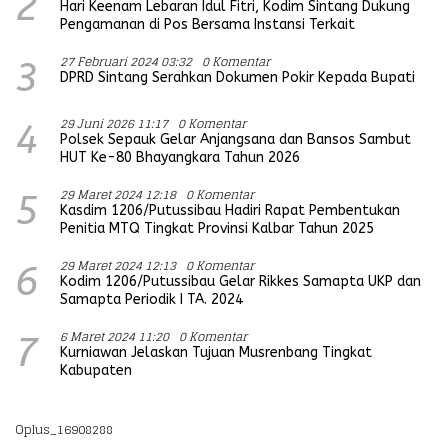
2
Hari Keenam Lebaran Idul Fitri, Kodim Sintang Dukung
Pengamanan di Pos Bersama Instansi Terkait
27 Februari 2024 03:32
0 Komentar
3
DPRD Sintang Serahkan Dokumen Pokir Kepada Bupati
29 Juni 2026 11:17
0 Komentar
4
Polsek Sepauk Gelar Anjangsana dan Bansos Sambut
HUT Ke-80 Bhayangkara Tahun 2026
29 Maret 2024 12:18
0 Komentar
5
Kasdim 1206/Putussibau Hadiri Rapat Pembentukan
Penitia MTQ Tingkat Provinsi Kalbar Tahun 2025
29 Maret 2024 12:13
0 Komentar
6
Kodim 1206/Putussibau Gelar Rikkes Samapta UKP dan
Samapta Periodik I TA. 2024
6 Maret 2024 11:20
0 Komentar
7
Kurniawan Jelaskan Tujuan Musrenbang Tingkat
Kabupaten
Oplus_16908288