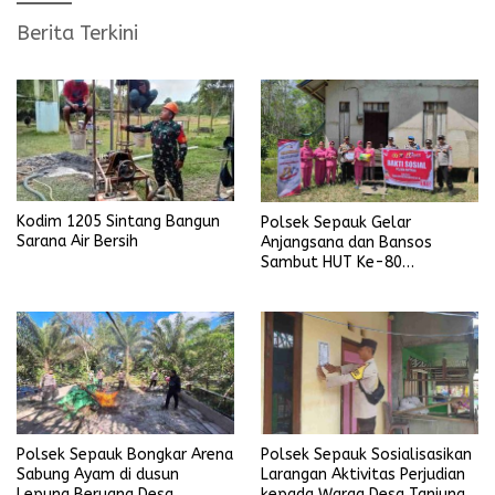
Berita Terkini
Kodim 1205 Sintang Bangun
Polsek Sepauk Gelar
Sarana Air Bersih
Anjangsana dan Bansos
Sambut HUT Ke-80
Bhayangkara Tahun 2026
Polsek Sepauk Bongkar Arena
Polsek Sepauk Sosialisasikan
Sabung Ayam di dusun
Larangan Aktivitas Perjudian
Lepung Beruang Desa
kepada Warga Desa Tanjung