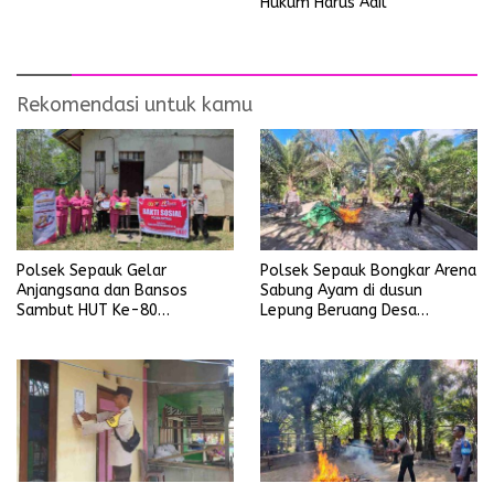
Hukum Harus Adil
Rekomendasi untuk kamu
Polsek Sepauk Gelar
Polsek Sepauk Bongkar Arena
Anjangsana dan Bansos
Sabung Ayam di dusun
Sambut HUT Ke-80
Lepung Beruang Desa
Bhayangkara Tahun 2026
Sekubang KM 38 Kayu Lapis