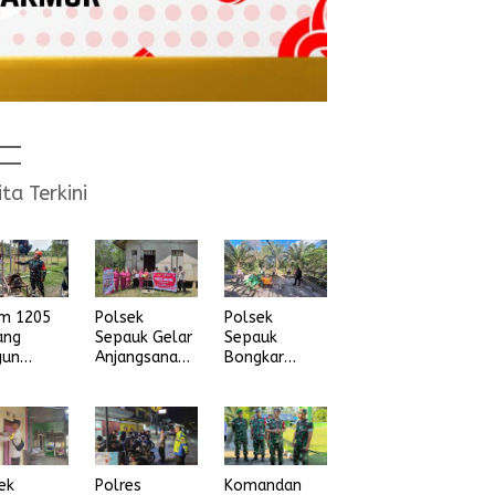
ita Terkini
im 1205
Polsek
Polsek
ang
Sepauk Gelar
Sepauk
gun
Anjangsana
Bongkar
na Air
dan Bansos
Arena Sabung
ih
Sambut HUT
Ayam di
Ke-80
dusun Lepung
Bhayangkara
Beruang Desa
Tahun 2026
Sekubang KM
38 Kayu Lapis
ek
Polres
Komandan