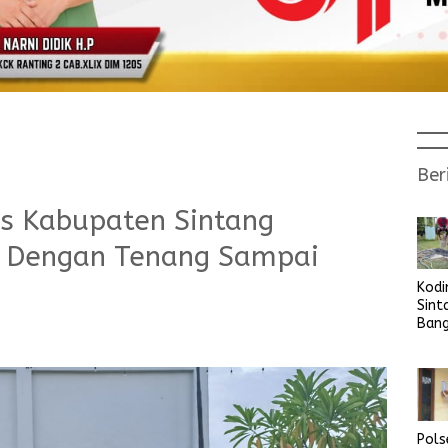
Ber
s Kabupaten Sintang
a Dengan Tenang Sampai
Kod
Sint
Ban
Sara
Bers
Pols