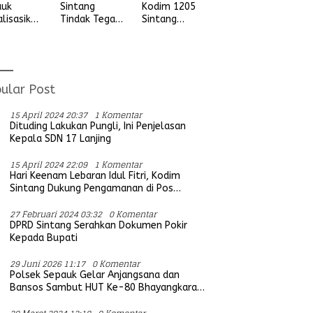
auk
Sintang
Kodim 1205
alisasikan
Tindak Tegas
Sintang
ngan
Aksi Balap
Letkol Arm
vitas
Liar, Tidak
Anggit
udian
Ada Ruang
Wijaksono
ada
Bagi Aktifitas
Laksanakan
ga Desa
Yang
Kunjungan
ular Post
ung Ria
Mengganggu
Kerja ke
Ketertiban
Wilayah
15 April 2024 20:37
1 Komentar
Umum
Koramil
Dituding Lakukan Pungli, Ini Penjelasan
Kepala SDN 17 Lanjing
15 April 2024 22:09
1 Komentar
Hari Keenam Lebaran Idul Fitri, Kodim
Sintang Dukung Pengamanan di Pos
Bersama Instansi Terkait
27 Februari 2024 03:32
0 Komentar
DPRD Sintang Serahkan Dokumen Pokir
Kepada Bupati
29 Juni 2026 11:17
0 Komentar
Polsek Sepauk Gelar Anjangsana dan
Bansos Sambut HUT Ke-80 Bhayangkara
Tahun 2026