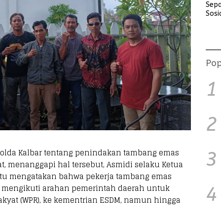
Sep
Sosi
Lara
Akti
Perj
kep
War
Pop
Tanj
1
2
olda Kalbar tentang penindakan tambang emas
3
at, menanggapi hal tersebut, Asmidi selaku Ketua
tu mengatakan bahwa pekerja tambang emas
h mengikuti arahan pemerintah daerah untuk
4
kyat (WPR), ke kementrian ESDM, namun hingga