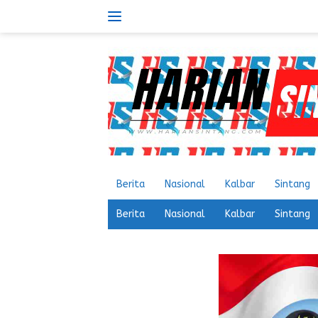
Langsung
ke
konten
Berita
Nasional
Kalbar
Sintang
Berita
Nasional
Kalbar
Sintang