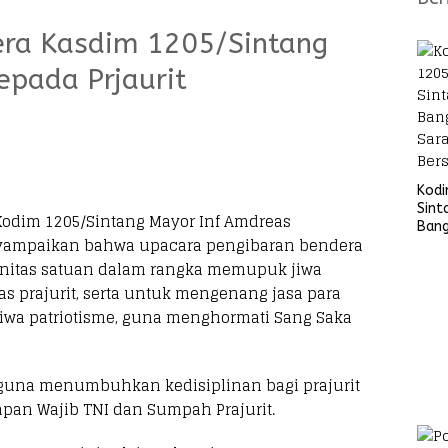
era Kasdim 1205/Sintang
epada Prjaurit
Kod
Sint
f Kodim 1205/Sintang Mayor Inf Amdreas
Ban
yampaikan bahwa upacara pengibaran bendera
Sara
Bers
initas satuan dalam rangka memupuk jiwa
as prajurit, serta untuk mengenang jasa para
a patriotisme, guna menghormati Sang Saka
a guna menumbuhkan kedisiplinan bagi prajurit
pan Wajib TNI dan Sumpah Prajurit.