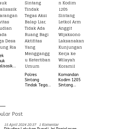
Beruang Desa
Sekubang KM
38 Kayu Lapis
ek
auk
alisasikan
ngan
Polres
Komandan
vitas
Sintang
Kodim 1205
udian
Tindak Tegas
Sintang
ada
Aksi Balap
Letkol Arm
ga Desa
Liar, Tidak
Anggit
ung Ria
Ada Ruang
Wijaksono
Bagi Aktifitas
Laksanakan
Yang
Kunjungan
ular Post
Mengganggu
Kerja ke
Ketertiban
Wilayah
15 April 2024 20:37
1 Komentar
Umum
Koramil