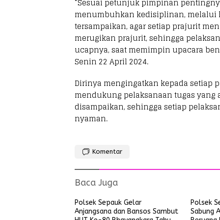
“Sesuai petunjuk pimpinan pentingnya
menumbuhkan kedisiplinan, melalui h
tersampaikan, agar setiap prajurit me
merugikan prajurit, sehingga pelaksan
ucapnya, saat memimpin upacara bend
Senin 22 April 2024.
Dirinya mengingatkan kepada setiap p
mendukung pelaksanaan tugas yang a
disampaikan, sehingga setiap pelaks
nyaman.
Komentar
Baca Juga
Polsek Sepauk Gelar
Polsek S
Anjangsana dan Bansos Sambut
Sabung A