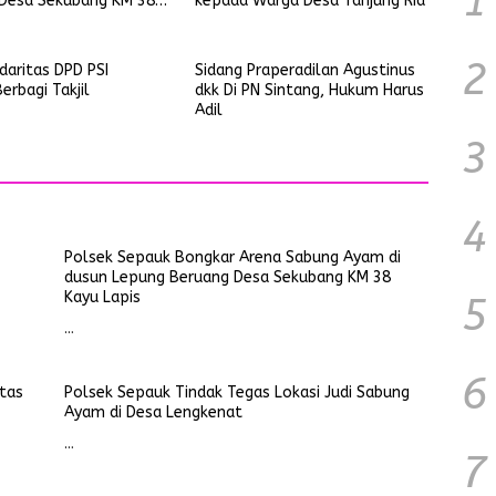
1
Desa Sekubang KM 38
kepada Warga Desa Tanjung Ria
is
2
idaritas DPD PSI
Sidang Praperadilan Agustinus
erbagi Takjil
dkk Di PN Sintang, Hukum Harus
Adil
3
4
Polsek Sepauk Bongkar Arena Sabung Ayam di
dusun Lepung Beruang Desa Sekubang KM 38
Kayu Lapis
5
…
6
itas
Polsek Sepauk Tindak Tegas Lokasi Judi Sabung
Ayam di Desa Lengkenat
…
7