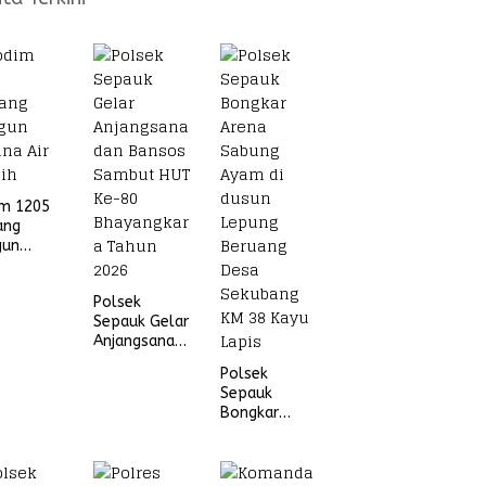
im 1205
ang
gun
na Air
ih
Polsek
Sepauk Gelar
Anjangsana
dan Bansos
Polsek
Sambut HUT
Sepauk
Ke-80
Bongkar
Bhayangkara
Arena Sabung
Tahun 2026
Ayam di
dusun Lepung