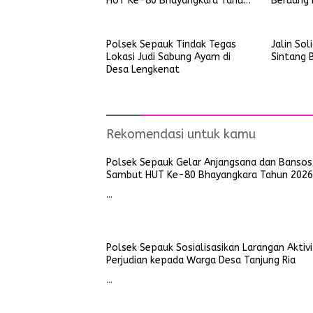
HUT Ke-80 Bhayangkara Tahun
Beruang 
2026
Kayu Lap
Polsek Sepauk Tindak Tegas
Jalin Sol
Lokasi Judi Sabung Ayam di
Sintang B
Desa Lengkenat
Rekomendasi untuk kamu
Polsek Sepauk Gelar Anjangsana dan Bansos
Sambut HUT Ke-80 Bhayangkara Tahun 2026
…
Polsek Sepauk Sosialisasikan Larangan Aktiv
Perjudian kepada Warga Desa Tanjung Ria
…