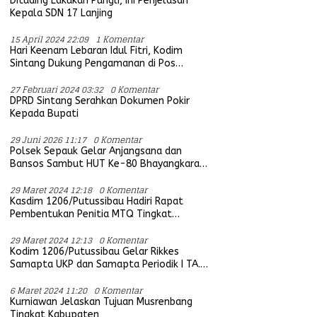
Dituding Lakukan Pungli, Ini Penjelasan
Kepala SDN 17 Lanjing
15 April 2024 22:09
1 Komentar
Hari Keenam Lebaran Idul Fitri, Kodim
Sintang Dukung Pengamanan di Pos
Bersama Instansi Terkait
27 Februari 2024 03:32
0 Komentar
DPRD Sintang Serahkan Dokumen Pokir
Kepada Bupati
29 Juni 2026 11:17
0 Komentar
Polsek Sepauk Gelar Anjangsana dan
Bansos Sambut HUT Ke-80 Bhayangkara
Tahun 2026
29 Maret 2024 12:18
0 Komentar
Kasdim 1206/Putussibau Hadiri Rapat
Pembentukan Penitia MTQ Tingkat
Provinsi Kalbar Tahun 2025
29 Maret 2024 12:13
0 Komentar
Kodim 1206/Putussibau Gelar Rikkes
Samapta UKP dan Samapta Periodik I TA.
2024
6 Maret 2024 11:20
0 Komentar
Kurniawan Jelaskan Tujuan Musrenbang
Tingkat Kabupaten