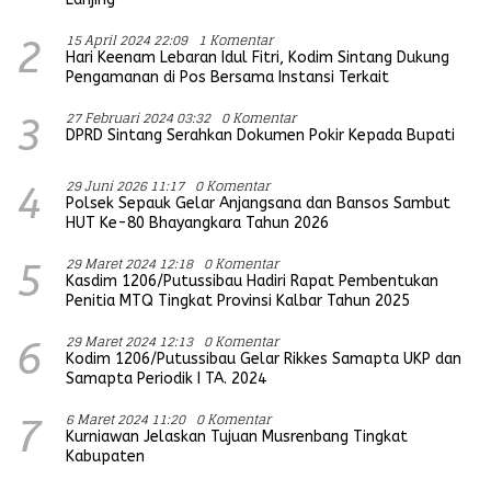
15 April 2024 22:09
1 Komentar
2
Hari Keenam Lebaran Idul Fitri, Kodim Sintang Dukung
Pengamanan di Pos Bersama Instansi Terkait
27 Februari 2024 03:32
0 Komentar
3
DPRD Sintang Serahkan Dokumen Pokir Kepada Bupati
29 Juni 2026 11:17
0 Komentar
4
Polsek Sepauk Gelar Anjangsana dan Bansos Sambut
HUT Ke-80 Bhayangkara Tahun 2026
29 Maret 2024 12:18
0 Komentar
5
Kasdim 1206/Putussibau Hadiri Rapat Pembentukan
Penitia MTQ Tingkat Provinsi Kalbar Tahun 2025
29 Maret 2024 12:13
0 Komentar
6
Kodim 1206/Putussibau Gelar Rikkes Samapta UKP dan
Samapta Periodik I TA. 2024
6 Maret 2024 11:20
0 Komentar
7
Kurniawan Jelaskan Tujuan Musrenbang Tingkat
Kabupaten