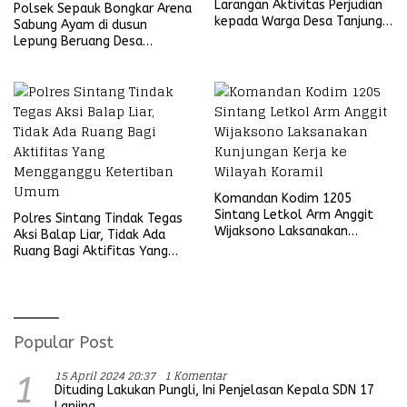
Larangan Aktivitas Perjudian
Polsek Sepauk Bongkar Arena
kepada Warga Desa Tanjung
Sabung Ayam di dusun
Ria
Lepung Beruang Desa
Sekubang KM 38 Kayu Lapis
Komandan Kodim 1205
Sintang Letkol Arm Anggit
Polres Sintang Tindak Tegas
Wijaksono Laksanakan
Aksi Balap Liar, Tidak Ada
Kunjungan Kerja ke Wilayah
Ruang Bagi Aktifitas Yang
Koramil
Mengganggu Ketertiban
Umum
Popular Post
15 April 2024 20:37
1 Komentar
1
Dituding Lakukan Pungli, Ini Penjelasan Kepala SDN 17
Lanjing