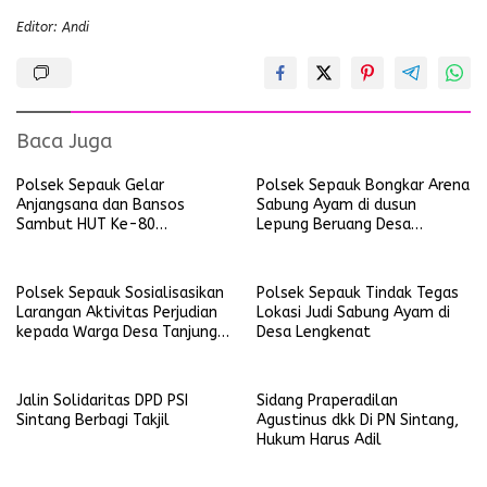
Editor: Andi
Baca Juga
Polsek Sepauk Gelar
Polsek Sepauk Bongkar Arena
Anjangsana dan Bansos
Sabung Ayam di dusun
Sambut HUT Ke-80
Lepung Beruang Desa
Bhayangkara Tahun 2026
Sekubang KM 38 Kayu Lapis
Polsek Sepauk Sosialisasikan
Polsek Sepauk Tindak Tegas
Larangan Aktivitas Perjudian
Lokasi Judi Sabung Ayam di
kepada Warga Desa Tanjung
Desa Lengkenat
Ria
Jalin Solidaritas DPD PSI
Sidang Praperadilan
Sintang Berbagi Takjil
Agustinus dkk Di PN Sintang,
Hukum Harus Adil