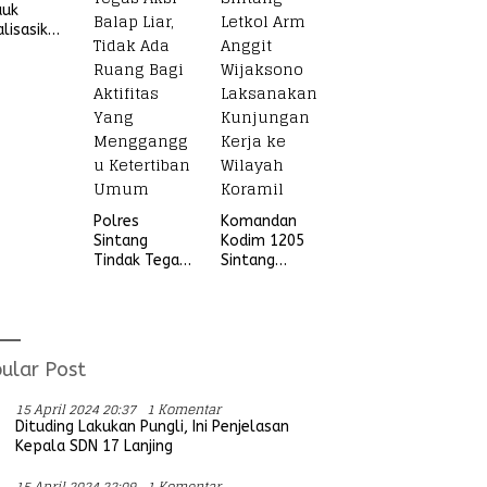
auk
alisasikan
ngan
vitas
udian
ada
ga Desa
ung Ria
Polres
Komandan
Sintang
Kodim 1205
Tindak Tegas
Sintang
Aksi Balap
Letkol Arm
Liar, Tidak
Anggit
Ada Ruang
Wijaksono
Bagi Aktifitas
Laksanakan
Yang
Kunjungan
ular Post
Mengganggu
Kerja ke
Ketertiban
Wilayah
15 April 2024 20:37
1 Komentar
Umum
Koramil
Dituding Lakukan Pungli, Ini Penjelasan
Kepala SDN 17 Lanjing
15 April 2024 22:09
1 Komentar