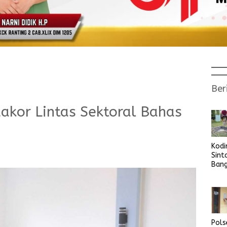
Ber
Rakor Lintas Sektoral Bahas
Kod
Sint
Ban
Sara
Bers
Pols