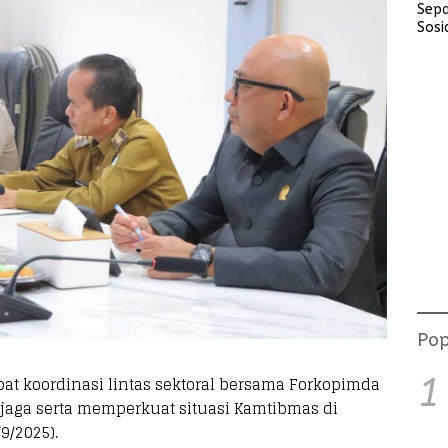
Sep
Sosi
Lara
Akti
Perj
kep
War
Tanj
Pop
1
pat koordinasi lintas sektoral bersama Forkopimda
njaga serta memperkuat situasi Kamtibmas di
9/2025).