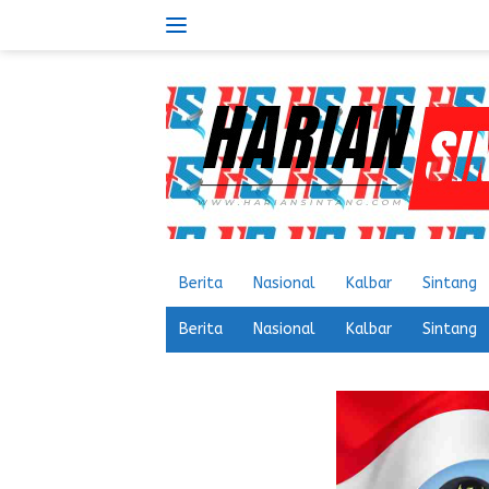
Langsung
ke
konten
Berita
Nasional
Kalbar
Sintang
Berita
Nasional
Kalbar
Sintang