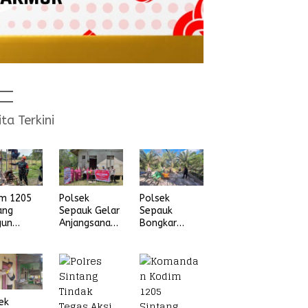
ita Terkini
im 1205
Polsek
Polsek
ang
Sepauk Gelar
Sepauk
gun
Anjangsana
Bongkar
na Air
dan Bansos
Arena Sabung
ih
Sambut HUT
Ayam di
Ke-80
dusun Lepung
Bhayangkara
Beruang Desa
Tahun 2026
Sekubang KM
38 Kayu Lapis
ek