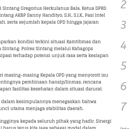
2
ti Sintang Gregorius Herkulanus Bala, Ketua DPRD
ntang AKBP Sanny Handityo, S.H., S.I.K., Pasi Intel
yah, serta sejumlah kepala OPD hingga jajaran
3
parkan kondisi terkini situasi Kamtibmas dan
4
 Sintang. Polres Sintang melalui Kabagops
asi terhadap potensi unjuk rasa serta kesiapan
5
ri masing-masing Kepala OPD yang menyoroti isu
 pentingnya pembinaan hansip/linmas, rencana
6
an fasilitas kesehatan dalam situasi darurat.
yo dalam kesimpulannya menegaskan bahwa
7
kunci utama menjaga stabilitas daerah.
ingginya kepada seluruh pihak yang hadir. Sinergi
i harus terus kita jaga sebagai modal dalam
Oplu