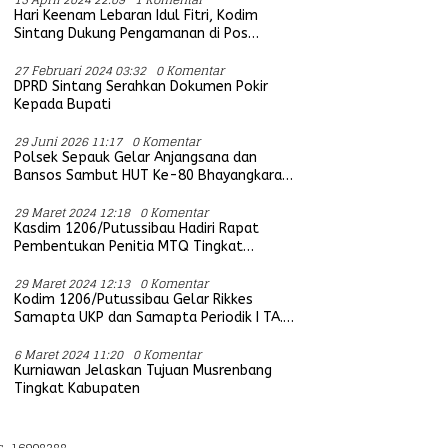
Hari Keenam Lebaran Idul Fitri, Kodim
Sintang Dukung Pengamanan di Pos
Bersama Instansi Terkait
27 Februari 2024 03:32
0 Komentar
DPRD Sintang Serahkan Dokumen Pokir
Kepada Bupati
29 Juni 2026 11:17
0 Komentar
Polsek Sepauk Gelar Anjangsana dan
Bansos Sambut HUT Ke-80 Bhayangkara
Tahun 2026
29 Maret 2024 12:18
0 Komentar
Kasdim 1206/Putussibau Hadiri Rapat
Pembentukan Penitia MTQ Tingkat
Provinsi Kalbar Tahun 2025
29 Maret 2024 12:13
0 Komentar
Kodim 1206/Putussibau Gelar Rikkes
Samapta UKP dan Samapta Periodik I TA.
2024
6 Maret 2024 11:20
0 Komentar
Kurniawan Jelaskan Tujuan Musrenbang
Tingkat Kabupaten
s_16908288