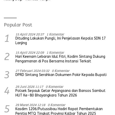
Koramil
Mengganggu Ketertiban
Umum
Popular Post
15 April 2024 20:37
1 Komentar
1
Dituding Lakukan Pungli, Ini Penjelasan Kepala SDN 17
Lanjing
15 April 2024 22:09
1 Komentar
2
Hari Keenam Lebaran Idul Fitri, Kodim Sintang Dukung
Pengamanan di Pos Bersama Instansi Terkait
27 Februari 2024 03:32
0 Komentar
3
DPRD Sintang Serahkan Dokumen Pokir Kepada Bupati
29 Juni 2026 11:17
0 Komentar
4
Polsek Sepauk Gelar Anjangsana dan Bansos Sambut
HUT Ke-80 Bhayangkara Tahun 2026
29 Maret 2024 12:18
0 Komentar
5
Kasdim 1206/Putussibau Hadiri Rapat Pembentukan
Penitia MTQ Tingkat Provinsi Kalbar Tahun 2025