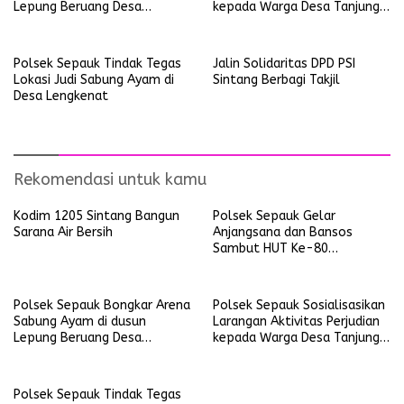
Lepung Beruang Desa
kepada Warga Desa Tanjung
Sekubang KM 38 Kayu Lapis
Ria
Polsek Sepauk Tindak Tegas
Jalin Solidaritas DPD PSI
Lokasi Judi Sabung Ayam di
Sintang Berbagi Takjil
Desa Lengkenat
Rekomendasi untuk kamu
Kodim 1205 Sintang Bangun
Polsek Sepauk Gelar
Sarana Air Bersih
Anjangsana dan Bansos
Sambut HUT Ke-80
Bhayangkara Tahun 2026
Polsek Sepauk Bongkar Arena
Polsek Sepauk Sosialisasikan
Sabung Ayam di dusun
Larangan Aktivitas Perjudian
Lepung Beruang Desa
kepada Warga Desa Tanjung
Sekubang KM 38 Kayu Lapis
Ria
Polsek Sepauk Tindak Tegas